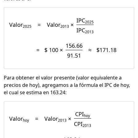
IPC
2025
Valor
=
Valor
×
2025
2013
IPC
2013
156.66
=
$ 100 ×
≈
$171.18
91.51
Para obtener el valor presente (valor equivalente a
precios de hoy), agregamos a la fórmula el IPC de hoy,
el cual se estima en 163.24:
CPI
hoy
Valor
=
Valor
×
hoy
2013
CPI
2013