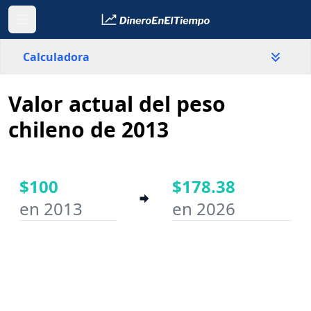
Calculadora
Valor actual del peso
País
Chile
chileno de 2013
Valor
$
$100
$178.38
en 2013
en 2026
Año inicial
Año final