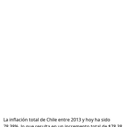
Calcular
La inflación total de Chile entre 2013 y hoy ha sido
78.38%, lo que resulta en un incremento total de $78.38.