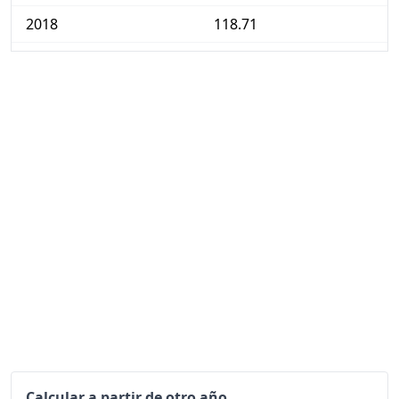
2018
118.71
2019
121.74
2020
125.45
2021
131.13
2022
146.39
2023
157.49
2024
164.26
2025
171.18
2026-06
177.58
Hoy
178.38
Calcular a partir de otro año