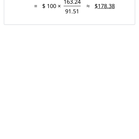
163.24
=
$ 100 ×
≈
$178.38
91.51