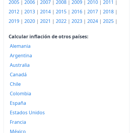
2005
|
2006
|
2007
|
2008
|
2009
|
2010
|
2011
|
2008
3,753.68
2012
|
2013
|
2014
|
2015
|
2016
|
2017
|
2018
|
2009
3,766.93
2019
|
2020
|
2021
|
2022
|
2023
|
2024
|
2025
|
2010
3,820.07
Calcular inflación de otros países:
2011
3,947.71
Alemania
2012
4,066.44
Argentina
2013
4,139.21
Australia
Canadá
2014
4,334.52
Chile
2015
4,523.02
Colombia
2016
4,694.27
España
2017
Estados Unidos
4,796.74
Francia
2018
4,913.53
México