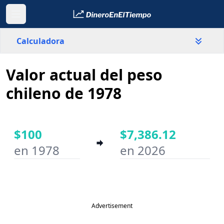
Calculadora
Valor actual del peso
País
Chile
chileno de 1978
Valor
$
$100
$7,386.12
en 1978
en 2026
Año inicial
Año final
Advertisement