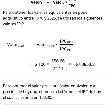
f
Valor
=
Valor
×
f
i
IPC
i
Para obtener los valores equivalentes en poder
adquisitivo entre 1978 y 2025, se utilizan los siguientes
valores IPC:
IPC
2025
Valor
=
Valor
×
2025
1978
IPC
1978
156.66
=
$ 100 ×
≈
$7,085.62
2.211
Para obtener el valor presente (valor equivalente a
precios de hoy), agregamos a la fórmula el IPC de hoy,
el cual se estima en 163.30: