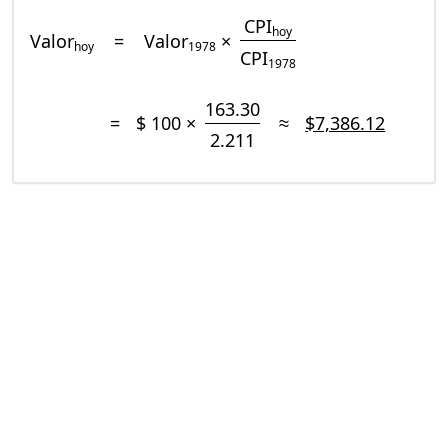
CPI
hoy
Valor
=
Valor
×
hoy
1978
CPI
1978
163.30
=
$ 100 ×
≈
$7,386.12
2.211