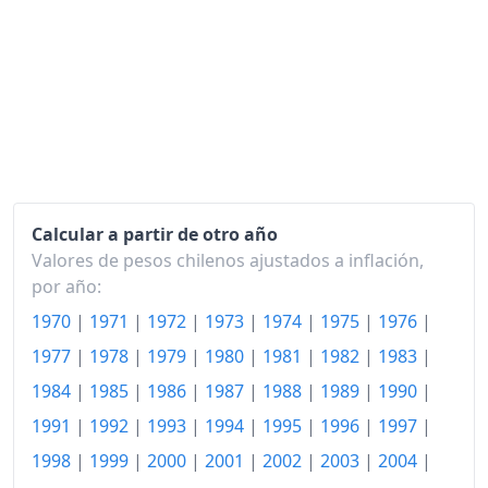
1997
2,495.19
1998
2,622.70
1999
2,710.22
2000
2,814.38
2001
2,914.82
2002
2,987.39
Calcular a partir de otro año
Valores de pesos chilenos ajustados a inflación,
2003
3,071.34
por año:
2004
3,103.73
1970
|
1971
|
1972
|
1973
|
1974
|
1975
|
1976
|
1977
|
1978
|
1979
|
1980
|
1981
|
1982
|
1983
|
2005
3,198.47
1984
|
1985
|
1986
|
1987
|
1988
|
1989
|
1990
|
2006
3,306.97
1991
|
1992
|
1993
|
1994
|
1995
|
1996
|
1997
|
2007
3,452.73
1998
|
1999
|
2000
|
2001
|
2002
|
2003
|
2004
|