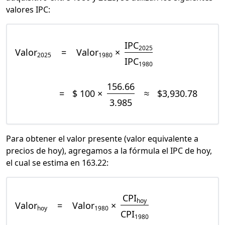
valores IPC:
IPC
2025
Valor
=
Valor
×
2025
1980
IPC
1980
156.66
=
$ 100 ×
≈
$3,930.78
3.985
Para obtener el valor presente (valor equivalente a
precios de hoy), agregamos a la fórmula el IPC de hoy,
el cual se estima en 163.22:
CPI
hoy
Valor
=
Valor
×
hoy
1980
CPI
1980