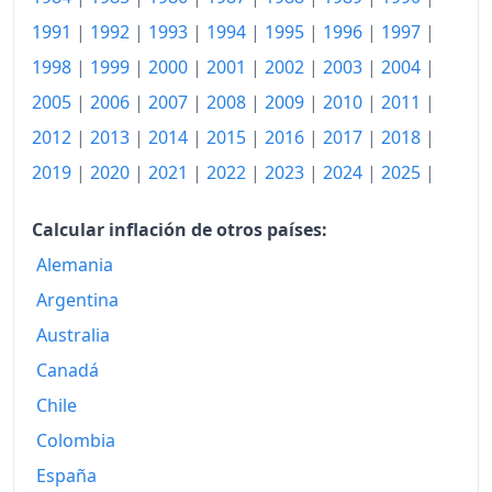
1994
1,122.41
1991
|
1992
|
1993
|
1994
|
1995
|
1996
|
1997
|
1995
1,214.82
1998
|
1999
|
2000
|
2001
|
2002
|
2003
|
2004
|
2005
|
2006
|
2007
|
2008
|
2009
|
2010
|
2011
|
1996
1,304.22
2012
|
2013
|
2014
|
2015
|
2016
|
2017
|
2018
|
1997
1,384.22
2019
|
2020
|
2021
|
2022
|
2023
|
2024
|
2025
|
1998
1,454.95
Calcular inflación de otros países:
1999
1,503.50
Alemania
2000
1,561.29
Argentina
2001
Australia
1,617.01
Canadá
2002
1,657.27
Chile
2003
1,703.84
Colombia
2004
1,721.81
España