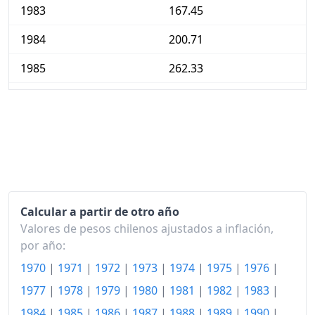
1983
167.45
1984
200.71
1985
262.33
1986
313.43
1987
375.74
1988
430.91
1989
504.29
Calcular a partir de otro año
1990
635.59
Valores de pesos chilenos ajustados a inflación,
1991
774.04
por año:
1970
|
1971
|
1972
|
1973
|
1974
|
1975
|
1976
|
1992
893.45
1977
|
1978
|
1979
|
1980
|
1981
|
1982
|
1983
|
1993
1,007.16
1984
|
1985
|
1986
|
1987
|
1988
|
1989
|
1990
|