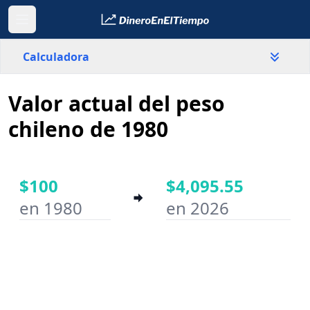
Calculadora
Valor actual del peso
País
Chile
chileno de 1980
Valor
$
$100
$4,095.55
en 1980
en 2026
Año inicial
Año final