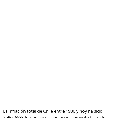
Calcular
La inflación total de Chile entre 1980 y hoy ha sido
3,995.55%, lo que resulta en un incremento total de