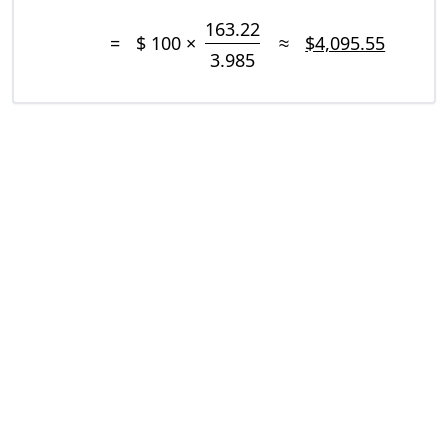
163.22
=
$ 100 ×
≈
$4,095.55
3.985