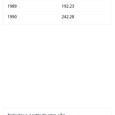
1989
192.23
1990
242.28
1991
295.06
1992
340.58
1993
383.93
1994
427.86
1995
463.08
1996
497.16
1997
527.66
1998
554.62
1999
573.13