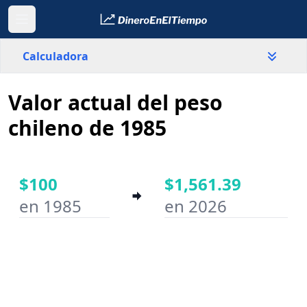
Calculadora
Valor actual del peso
País
Chile
chileno de 1985
Valor
$
$100
$1,561.39
en 1985
en 2026
Año inicial
Año final