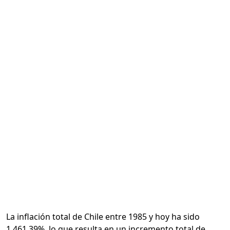
Calcular
La inflación total de Chile entre 1985 y hoy ha sido
1,461.39%, lo que resulta en un incremento total de