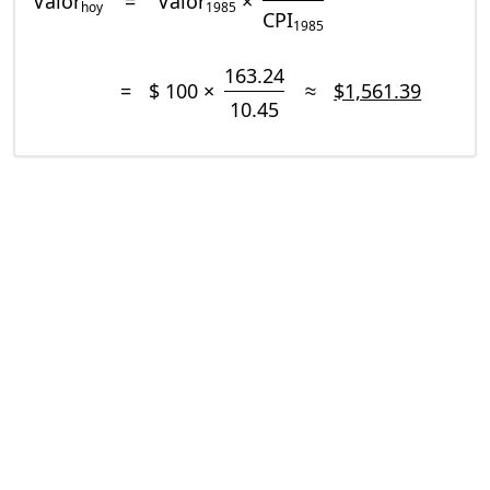
Valor
=
Valor
×
hoy
1985
CPI
1985
163.24
=
$ 100 ×
≈
$1,561.39
10.45