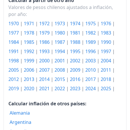
Calcular a partir de otro año
Valores de pesos chilenos ajustados a inflación,
2000
595.16
por año:
2001
616.40
1970
|
1971
|
1972
|
1973
|
1974
|
1975
|
1976
|
2002
631.74
1977
|
1978
|
1979
|
1980
|
1981
|
1982
|
1983
|
1984
|
1985
|
1986
|
1987
|
1988
|
1989
|
1990
|
2003
649.50
1991
|
1992
|
1993
|
1994
|
1995
|
1996
|
1997
|
2004
656.35
1998
|
1999
|
2000
|
2001
|
2002
|
2003
|
2004
|
2005
676.38
2005
|
2006
|
2007
|
2008
|
2009
|
2010
|
2011
|
2006
2012
|
2013
|
2014
|
2015
|
699.33
2016
|
2017
|
2018
|
2019
|
2020
|
2021
|
2022
|
2023
|
2024
|
2025
|
2007
730.15
2008
793.79
Calcular inflación de otros países:
Alemania
2009
796.60
Argentina
2010
807.83