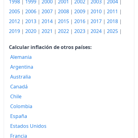
2018
159.98
1998
|
1999
|
2000
|
2001
|
2002
|
2003
|
2004
|
2005
|
2006
|
2007
|
2008
|
2009
|
2010
|
2011
|
2019
164.07
2012
|
2013
|
2014
|
2015
|
2016
|
2017
|
2018
|
2020
169.07
2019
|
2020
|
2021
|
2022
|
2023
|
2024
|
2025
|
2021
176.72
Calcular inflación de otros países:
2022
197.29
Alemania
2023
212.25
Argentina
2024
Australia
221.38
Canadá
2025
230.70
Chile
2026-06
239.32
Colombia
Hoy
240.40
España
Estados Unidos
Francia