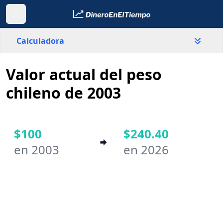
Calculadora
Valor actual del peso
País
Chile
chileno de 2003
Valor
$
$100
$240.40
en 2003
en 2026
Año inicial
Año final