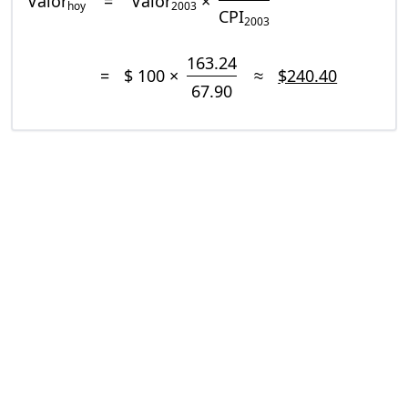
Valor
=
Valor
×
hoy
2003
CPI
2003
163.24
=
$ 100 ×
≈
$240.40
67.90