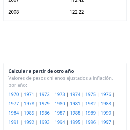
2007
112.42
2008
122.22
2009
122.65
2010
124.38
2011
128.53
2012
132.40
Calcular a partir de otro año
2013
134.77
Valores de pesos chilenos ajustados a inflación,
2014
141.13
por año:
1970
|
1971
|
1972
|
1973
|
1974
|
1975
|
1976
|
2015
147.27
1977
|
1978
|
1979
|
1980
|
1981
|
1982
|
1983
|
2016
152.84
1984
|
1985
|
1986
|
1987
|
1988
|
1989
|
1990
|
2017
156.18
1991
|
1992
|
1993
|
1994
|
1995
|
1996
|
1997
|