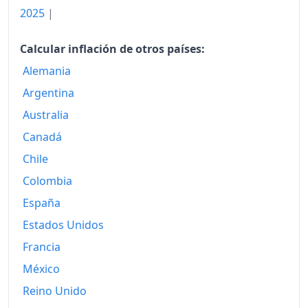
2025
|
2020
107.71
2021
Calcular inflación de otros países:
108.34
Alemania
2022
111.41
Argentina
2023
113.79
Australia
2024
115.00
Canadá
Chile
2025
115.17
Colombia
2026-06
116.16
España
Hoy
116.22
Estados Unidos
Francia
México
Reino Unido