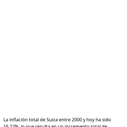
Calcular
La inflación total de Suiza entre 2000 y hoy ha sido
16.22%, lo que resulta en un incremento total de