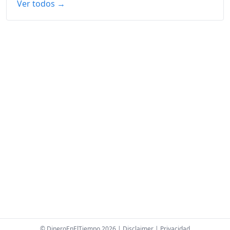
Ver todos →
© DineroEnElTiempo 2026 |
Disclaimer
|
Privacidad