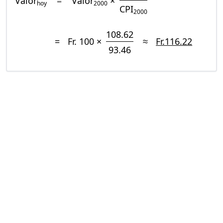
Valor
=
Valor
×
hoy
2000
CPI
2000
108.62
=
Fr. 100 ×
≈
Fr.116.22
93.46