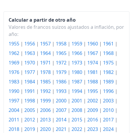
2009
108.25
Calcular a partir de otro año
2010
108.99
Valores de francos suizos ajustados a inflación, por
2011
109.24
año:
1955
|
1956
|
1957
|
1958
|
1959
|
1960
|
1961
|
2012
108.49
1962
|
1963
|
1964
|
1965
|
1966
|
1967
|
1968
|
2013
108.25
1969
|
1970
|
1971
|
1972
|
1973
|
1974
|
1975
|
2014
108.24
1976
|
1977
|
1978
|
1979
|
1980
|
1981
|
1982
|
2015
107.00
1983
|
1984
|
1985
|
1986
|
1987
|
1988
|
1989
|
1990
|
1991
|
1992
|
1993
|
1994
|
1995
|
1996
|
2016
106.53
1997
|
1998
|
1999
|
2000
|
2001
|
2002
|
2003
|
2017
107.10
2004
|
2005
|
2006
|
2007
|
2008
|
2009
|
2010
|
2018
108.11
2011
|
2012
|
2013
|
2014
|
2015
|
2016
|
2017
|
2018
|
2019
|
2020
|
2021
|
2022
|
2023
|
2024
|
2019
108.50