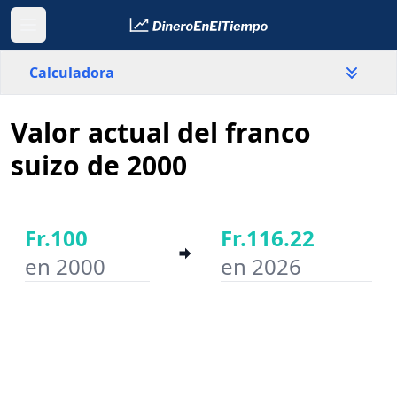
Calculadora
Valor actual del franco
País
Suiza
suizo de 2000
Valor
Fr.
Fr.100
Fr.116.22
en 2000
en 2026
Año inicial
Año final