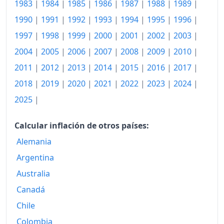
1983
|
1984
|
1985
|
1986
|
1987
|
1988
|
1989
|
2010
132.09
1990
|
1991
|
1992
|
1993
|
1994
|
1995
|
1996
|
1997
|
1998
|
1999
|
2000
|
2001
|
2002
|
2003
|
2011
132.39
2004
|
2005
|
2006
|
2007
|
2008
|
2009
|
2010
|
2012
131.48
2011
|
2012
|
2013
|
2014
|
2015
|
2016
|
2017
|
2013
131.19
2018
|
2019
|
2020
|
2021
|
2022
|
2023
|
2024
|
2014
131.17
2025
|
2015
129.67
Calcular inflación de otros países:
2016
129.11
Alemania
Argentina
2017
129.80
Australia
2018
131.01
Canadá
2019
131.49
Chile
2020
130.53
Colombia