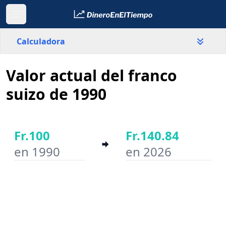
Calculadora
Valor actual del franco
País
Suiza
suizo de 1990
Valor
Fr.
Fr.100
Fr.140.84
en 1990
en 2026
Año inicial
Año final