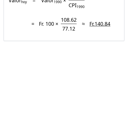
Valor
=
Valor
×
hoy
1990
CPI
1990
108.62
=
Fr. 100 ×
≈
Fr.140.84
77.12