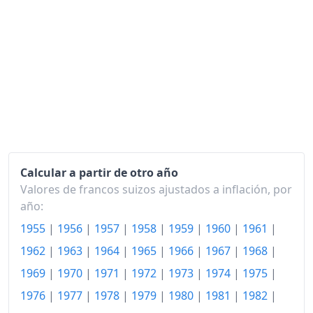
1999
119.33
2000
121.19
2001
122.39
2002
123.17
2003
123.96
2004
124.96
Calcular a partir de otro año
Valores de francos suizos ajustados a inflación, por
2005
126.42
año:
2006
127.76
1955
|
1956
|
1957
|
1958
|
1959
|
1960
|
1961
|
2007
128.70
1962
|
1963
|
1964
|
1965
|
1966
|
1967
|
1968
|
1969
|
1970
|
1971
|
1972
|
1973
|
1974
|
1975
|
2008
131.82
1976
|
1977
|
1978
|
1979
|
1980
|
1981
|
1982
|
2009
131.18