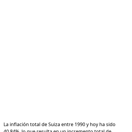
Calcular
La inflación total de Suiza entre 1990 y hoy ha sido
40.84%, lo que resulta en un incremento total de