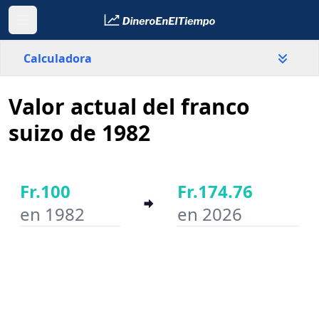
Calculadora
Valor actual del franco
País
Suiza
suizo de 1982
Valor
Fr.
Fr.100
Fr.174.76
en 1982
en 2026
Año inicial
Año final