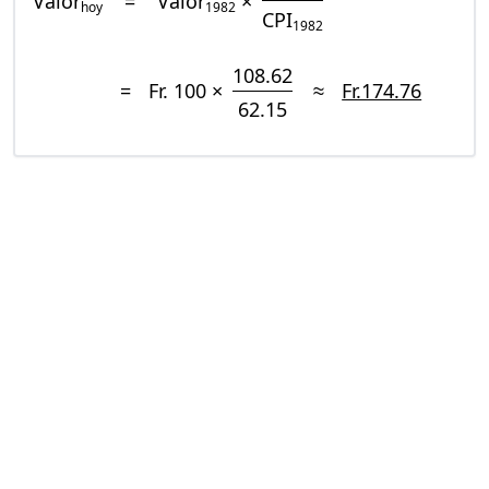
Valor
=
Valor
×
hoy
1982
CPI
1982
108.62
=
Fr. 100 ×
≈
Fr.174.76
62.15