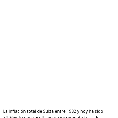
Calcular
La inflación total de Suiza entre 1982 y hoy ha sido
74.76%, lo que resulta en un incremento total de