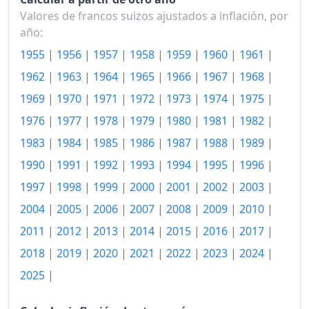
Valores de francos suizos ajustados a inflación, por
2007
159.69
año:
2008
163.56
1955
|
1956
|
1957
|
1958
|
1959
|
1960
|
1961
|
1962
|
1963
|
1964
|
1965
|
1966
|
1967
|
1968
|
2009
162.78
1969
|
1970
|
1971
|
1972
|
1973
|
1974
|
1975
|
2010
163.90
1976
|
1977
|
1978
|
1979
|
1980
|
1981
|
1982
|
2011
164.27
1983
|
1984
|
1985
|
1986
|
1987
|
1988
|
1989
|
1990
|
1991
|
1992
|
1993
|
1994
|
1995
|
1996
|
2012
163.14
1997
|
1998
|
1999
|
2000
|
2001
|
2002
|
2003
|
2013
162.78
2004
|
2005
|
2006
|
2007
|
2008
|
2009
|
2010
|
2014
162.76
2011
|
2012
|
2013
|
2014
|
2015
|
2016
|
2017
|
2015
160.90
2018
|
2019
|
2020
|
2021
|
2022
|
2023
|
2024
|
2025
|
2016
160.20
2017
161.06