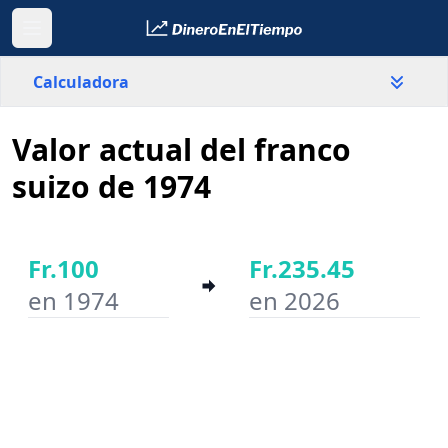
Calculadora
Valor actual del franco
País
Suiza
suizo de 1974
Valor
Fr.
Fr.100
Fr.235.45
en 1974
en 2026
Año inicial
Año final