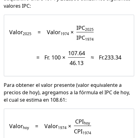
valores IPC:
IPC
2025
Valor
=
Valor
×
2025
1974
IPC
1974
107.64
=
Fr. 100 ×
≈
Fr.233.34
46.13
Para obtener el valor presente (valor equivalente a
precios de hoy), agregamos a la fórmula el IPC de hoy,
el cual se estima en 108.61:
CPI
hoy
Valor
=
Valor
×
hoy
1974
CPI
1974