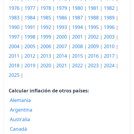
1988
153.75
1976
|
1977
|
1978
|
1979
|
1980
|
1981
|
1982
|
1983
|
1984
|
1985
|
1986
|
1987
|
1988
|
1989
|
1989
158.60
1990
|
1991
|
1992
|
1993
|
1994
|
1995
|
1996
|
1990
167.17
1997
|
1998
|
1999
|
2000
|
2001
|
2002
|
2003
|
1991
176.97
2004
|
2005
|
2006
|
2007
|
2008
|
2009
|
2010
|
1992
184.11
2011
|
2012
|
2013
|
2014
|
2015
|
2016
|
2017
|
2018
|
2019
|
2020
|
2021
|
2022
|
2023
|
2024
|
1993
190.18
2025
|
1994
191.80
Calcular inflación de otros países:
1995
195.25
Alemania
1996
196.83
Argentina
1997
197.86
Australia
1998
197.89
Canadá