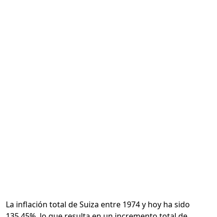
Calcular
La inflación total de Suiza entre 1974 y hoy ha sido
135.45%, lo que resulta en un incremento total de