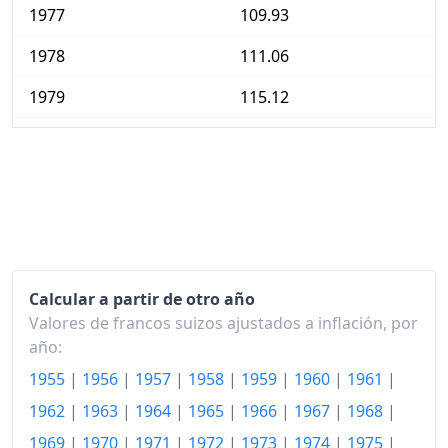
1977
109.93
1978
111.06
1979
115.12
1980
119.75
1981
127.52
1982
134.73
1983
138.70
Calcular a partir de otro año
1984
142.77
Valores de francos suizos ajustados a inflación, por
1985
147.67
año:
1955
|
1956
|
1957
|
1958
|
1959
|
1960
|
1961
|
1986
148.78
1962
|
1963
|
1964
|
1965
|
1966
|
1967
|
1968
|
1987
150.93
1969
|
1970
|
1971
|
1972
|
1973
|
1974
|
1975
|