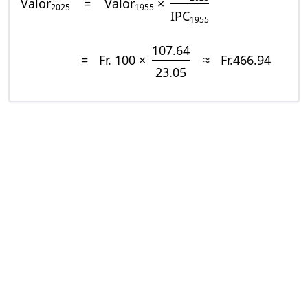
Valor
=
Valor
×
2025
1955
IPC
1955
107.64
=
Fr. 100 ×
≈
Fr.466.94
23.05