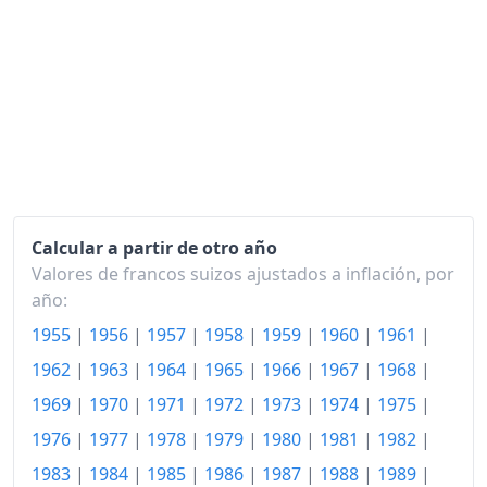
1963
116.75
1964
120.34
1965
124.45
1966
130.40
1967
135.62
1968
138.87
Calcular a partir de otro año
Valores de francos suizos ajustados a inflación, por
1969
142.32
año:
1970
147.47
1955
|
1956
|
1957
|
1958
|
1959
|
1960
|
1961
|
1962
|
1963
|
1964
|
1965
|
1966
|
1967
|
1968
|
1971
157.16
1969
|
1970
|
1971
|
1972
|
1973
|
1974
|
1975
|
1972
167.63
1976
|
1977
|
1978
|
1979
|
1980
|
1981
|
1982
|
1973
182.31
1983
|
1984
|
1985
|
1986
|
1987
|
1988
|
1989
|