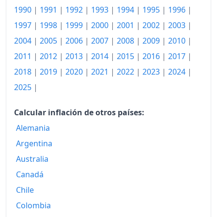
1974
1990
|
1991
|
1992
|
1993
|
200.11
1994
|
1995
|
1996
|
1997
|
1998
|
1999
|
2000
|
2001
|
2002
|
2003
|
1975
213.51
2004
|
2005
|
2006
|
2007
|
2008
|
2009
|
2010
|
1976
217.18
2011
|
2012
|
2013
|
2014
|
2015
|
2016
|
2017
|
1977
219.99
2018
|
2019
|
2020
|
2021
|
2022
|
2023
|
2024
|
2025
|
1978
222.25
1979
230.36
Calcular inflación de otros países:
Alemania
1980
239.63
Argentina
1981
255.18
Australia
1982
269.61
Canadá
1983
277.56
Chile
Colombia
1984
285.70