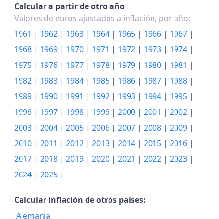
Calcular a partir de otro año
2019
127.18
Valores de euros ajustados a inflación, por año:
2020
128.79
1961
|
1962
|
1963
|
1964
|
1965
|
1966
|
1967
|
2021
1968
|
1969
|
1970
|
1971
|
132.24
1972
|
1973
|
1974
|
1975
|
1976
|
1977
|
1978
|
1979
|
1980
|
1981
|
2022
145.46
1982
|
1983
|
1984
|
1985
|
1986
|
1987
|
1988
|
2023
151.05
1989
|
1990
|
1991
|
1992
|
1993
|
1994
|
1995
|
2024
156.11
1996
|
1997
|
1998
|
1999
|
2000
|
2001
|
2002
|
2003
|
2004
|
2005
|
2006
|
2007
|
2008
|
2009
|
2025
161.11
2010
|
2011
|
2012
|
2013
|
2014
|
2015
|
2016
|
2026-06
164.96
2017
|
2018
|
2019
|
2020
|
2021
|
2022
|
2023
|
Hoy
165.45
2024
|
2025
|
Calcular inflación de otros países:
Alemania