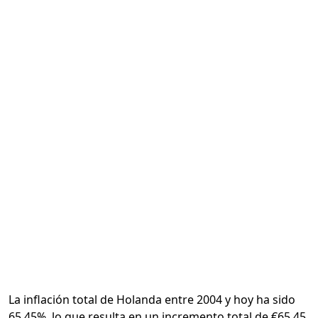
Calcular
La inflación total de Holanda entre 2004 y hoy ha sido
65.45%, lo que resulta en un incremento total de €65.45.