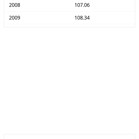
2008
107.06
2009
108.34
2010
109.72
2011
112.29
2012
115.05
2013
117.94
2014
119.08
2015
119.80
2016
120.18
2017
121.84
2018
123.91