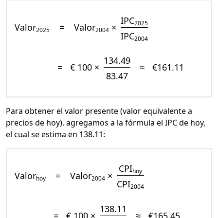
IPC
2025
Valor
=
Valor
×
2025
2004
IPC
2004
134.49
=
€ 100 ×
≈
€161.11
83.47
Para obtener el valor presente (valor equivalente a
precios de hoy), agregamos a la fórmula el IPC de hoy,
el cual se estima en 138.11:
CPI
hoy
Valor
=
Valor
×
hoy
2004
CPI
2004
138.11
=
€ 100 ×
≈
€165.45