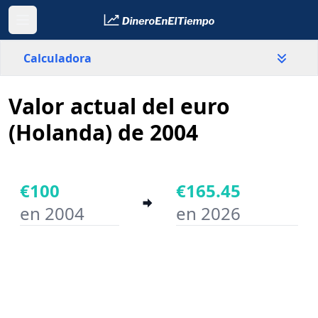
Calculadora
Valor actual del euro
País
Holanda
(Holanda) de 2004
Valor
€
€100
€165.45
en 2004
en 2026
Año inicial
Año final