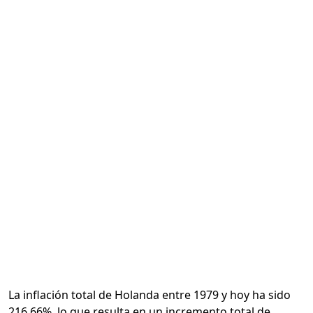
Calcular
La inflación total de Holanda entre 1979 y hoy ha sido
216.66%, lo que resulta en un incremento total de