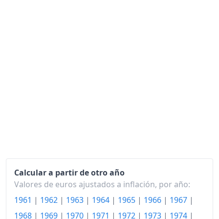
1985
130.68
1986
130.79
1987
129.89
1988
130.85
1989
132.26
1990
135.51
1991
139.79
1992
144.24
1993
147.97
Calcular a partir de otro año
Valores de euros ajustados a inflación, por año:
1994
152.11
1961
|
1962
|
1963
|
1964
|
1965
|
1966
|
1967
|
1995
155.04
1968
|
1969
|
1970
|
1971
|
1972
|
1973
|
1974
|