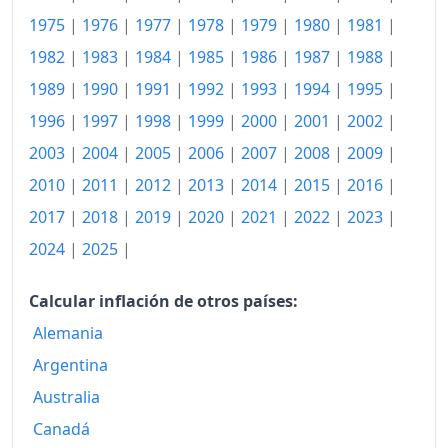
1996
158.06
1975
|
1976
|
1977
|
1978
|
1979
|
1980
|
1981
|
1997
161.39
1982
|
1983
|
1984
|
1985
|
1986
|
1987
|
1988
|
1989
|
1990
|
1991
|
1992
|
1993
|
1994
|
1995
|
1998
164.55
1996
|
1997
|
1998
|
1999
|
2000
|
2001
|
2002
|
1999
168.10
2003
|
2004
|
2005
|
2006
|
2007
|
2008
|
2009
|
2000
172.07
2010
|
2011
|
2012
|
2013
|
2014
|
2015
|
2016
|
2017
|
2018
|
2019
|
2020
|
2021
|
2022
|
2023
|
2001
179.22
2024
|
2025
|
2002
185.11
2003
188.99
Calcular inflación de otros países:
Alemania
2004
191.38
Argentina
2005
194.61
Australia
2006
196.75
Canadá