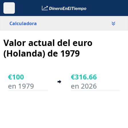
Calculadora
Valor actual del euro
País
Holanda
(Holanda) de 1979
Valor
€
€100
€316.66
en 1979
en 2026
Año inicial
Año final