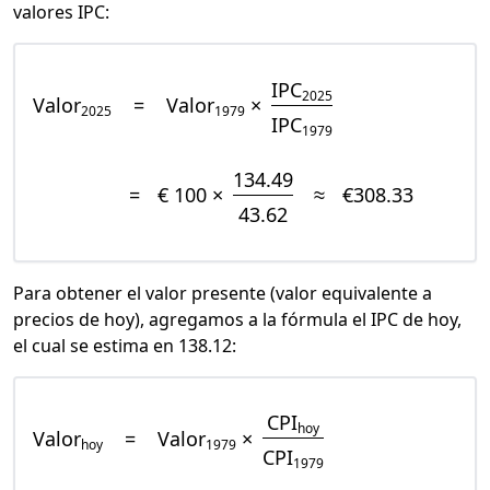
valores IPC:
IPC
2025
Valor
=
Valor
×
2025
1979
IPC
1979
134.49
=
€ 100 ×
≈
€308.33
43.62
Para obtener el valor presente (valor equivalente a
precios de hoy), agregamos a la fórmula el IPC de hoy,
el cual se estima en 138.12:
CPI
hoy
Valor
=
Valor
×
hoy
1979
CPI
1979