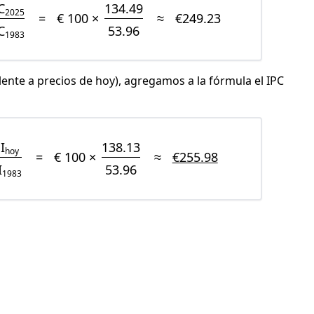
C
134.49
2025
=
€ 100 ×
≈
€249.23
C
53.96
1983
lente a precios de hoy), agregamos a la fórmula el IPC
I
138.13
hoy
=
€ 100 ×
≈
€255.98
I
53.96
1983