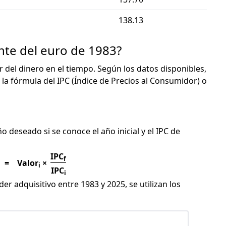
138.13
nte del euro de 1983?
or del dinero en el tiempo. Según los datos disponibles,
 la fórmula del IPC (Índice de Precios al Consumidor) o
C
ño deseado si se conoce el año inicial y el IPC de
IPC
f
=
Valor
×
i
IPC
i
er adquisitivo entre 1983 y 2025, se utilizan los