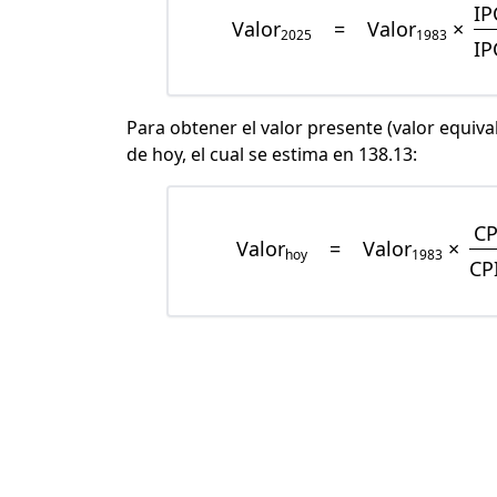
IP
Valor
=
Valor
×
2025
1983
IP
Para obtener el valor presente (valor equiva
de hoy, el cual se estima en 138.13:
CP
Valor
=
Valor
×
hoy
1983
CP