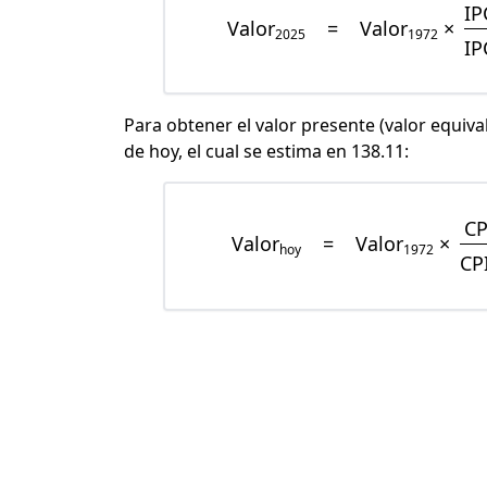
IP
Valor
=
Valor
×
2025
1972
IP
Para obtener el valor presente (valor equiva
de hoy, el cual se estima en 138.11:
CP
Valor
=
Valor
×
hoy
1972
CP