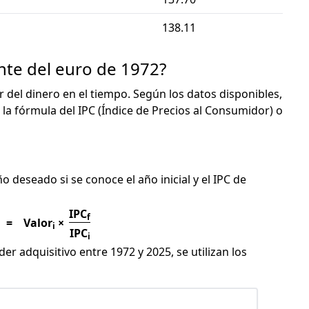
138.11
nte del euro de 1972?
or del dinero en el tiempo. Según los datos disponibles,
 la fórmula del IPC (Índice de Precios al Consumidor) o
C
ño deseado si se conoce el año inicial y el IPC de
IPC
f
=
Valor
×
i
IPC
i
er adquisitivo entre 1972 y 2025, se utilizan los