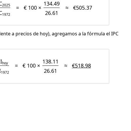
C
134.49
2025
=
€ 100 ×
≈
€505.37
C
26.61
1972
lente a precios de hoy), agregamos a la fórmula el IPC
I
138.11
hoy
=
€ 100 ×
≈
€518.98
I
26.61
1972