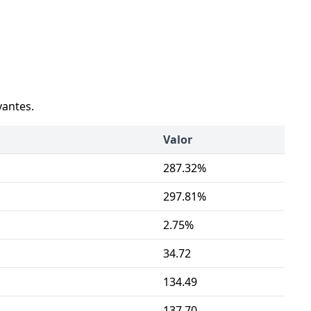
vantes.
Valor
287.32%
297.81%
2.75%
34.72
134.49
137.70