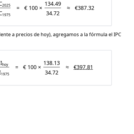
C
134.49
2025
=
€ 100 ×
≈
€387.32
C
34.72
1975
lente a precios de hoy), agregamos a la fórmula el IPC
I
138.13
hoy
=
€ 100 ×
≈
€397.81
I
34.72
1975