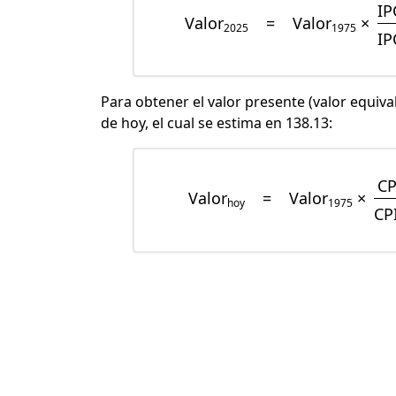
IP
Valor
=
Valor
×
2025
1975
IP
Para obtener el valor presente (valor equiva
de hoy, el cual se estima en 138.13:
CP
Valor
=
Valor
×
hoy
1975
CP