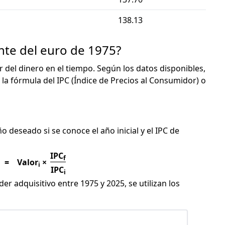
138.13
nte del euro de 1975?
or del dinero en el tiempo. Según los datos disponibles,
 la fórmula del IPC (Índice de Precios al Consumidor) o
C
ño deseado si se conoce el año inicial y el IPC de
IPC
f
=
Valor
×
i
IPC
i
er adquisitivo entre 1975 y 2025, se utilizan los