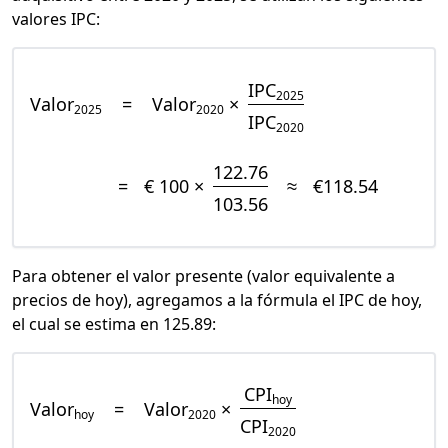
valores IPC:
IPC
2025
Valor
=
Valor
×
2025
2020
IPC
2020
122.76
=
€ 100 ×
≈
€118.54
103.56
Para obtener el valor presente (valor equivalente a
precios de hoy), agregamos a la fórmula el IPC de hoy,
el cual se estima en 125.89:
CPI
hoy
Valor
=
Valor
×
hoy
2020
CPI
2020