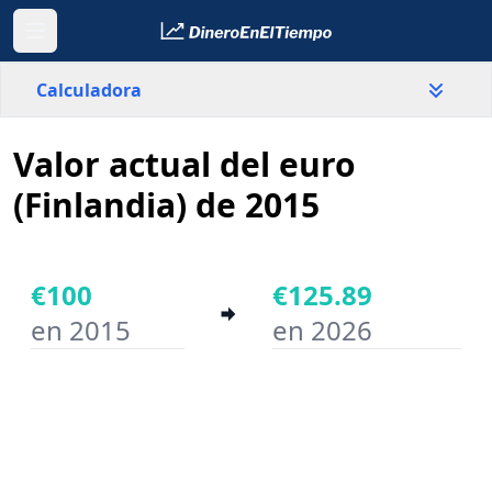
Calculadora
Valor actual del euro
País
Finlandia
(Finlandia) de 2015
Valor
€
€100
€125.89
en 2015
en 2026
Año inicial
Año final