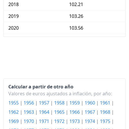
2018
102.21
2019
103.26
2020
103.56
2021
105.84
2022
113.37
2023
120.46
2024
122.36
Calcular a partir de otro año
2025
122.76
Valores de euros ajustados a inflación, por año:
2026-05
125.40
1955
|
1956
|
1957
|
1958
|
1959
|
1960
|
1961
|
Hoy
125.89
1962
|
1963
|
1964
|
1965
|
1966
|
1967
|
1968
|
1969
|
1970
|
1971
|
1972
|
1973
|
1974
|
1975
|