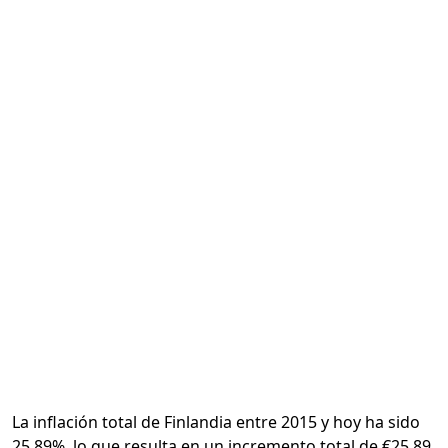
Calcular
La inflación total de Finlandia entre 2015 y hoy ha sido
25.89%, lo que resulta en un incremento total de €25.89.