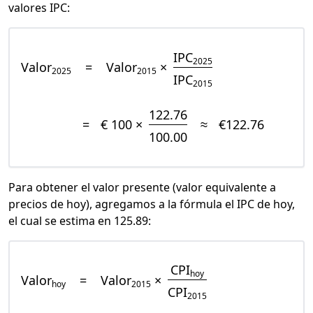
valores IPC:
IPC
2025
Valor
=
Valor
×
2025
2015
IPC
2015
122.76
=
€ 100 ×
≈
€122.76
100.00
Para obtener el valor presente (valor equivalente a
precios de hoy), agregamos a la fórmula el IPC de hoy,
el cual se estima en 125.89:
CPI
hoy
Valor
=
Valor
×
hoy
2015
CPI
2015