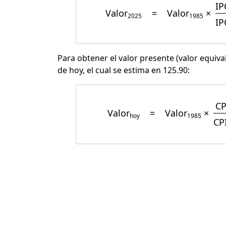
IP
Valor
=
Valor
×
2025
1985
IP
Para obtener el valor presente (valor equiva
de hoy, el cual se estima en 125.90:
CP
Valor
=
Valor
×
hoy
1985
CP