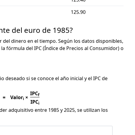
125.90
nte del euro de 1985?
or del dinero en el tiempo. Según los datos disponibles,
 la fórmula del IPC (Índice de Precios al Consumidor) o
C
ño deseado si se conoce el año inicial y el IPC de
IPC
f
=
Valor
×
i
IPC
i
er adquisitivo entre 1985 y 2025, se utilizan los