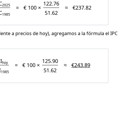
C
122.76
2025
=
€ 100 ×
≈
€237.82
C
51.62
1985
lente a precios de hoy), agregamos a la fórmula el IPC
I
125.90
hoy
=
€ 100 ×
≈
€243.89
I
51.62
1985