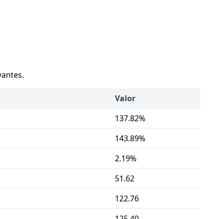
vantes.
Valor
137.82%
143.89%
2.19%
51.62
122.76
125.40