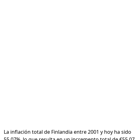
Calcular
La inflación total de Finlandia entre 2001 y hoy ha sido
55.07%, lo que resulta en un incremento total de €55.07.