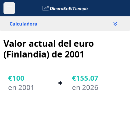
Calculadora
Valor actual del euro
País
Finlandia
(Finlandia) de 2001
Valor
€
€100
€155.07
en 2001
en 2026
Año inicial
Año final