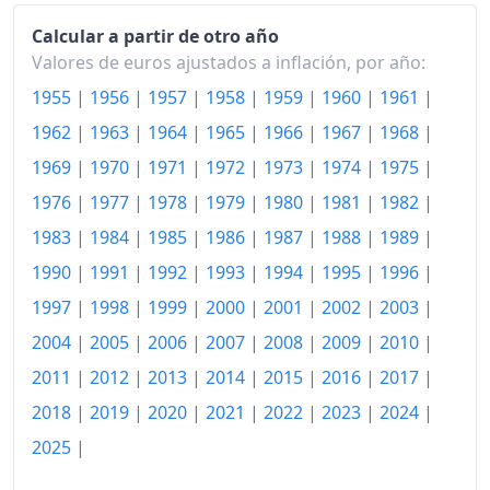
2015
123.19
Calcular a partir de otro año
Valores de euros ajustados a inflación, por año:
2016
123.64
1955
|
1956
|
1957
|
1958
|
1959
|
1960
|
1961
|
2017
124.54
1962
|
1963
|
1964
|
1965
|
1966
|
1967
|
1968
|
2018
125.91
1969
|
1970
|
1971
|
1972
|
1973
|
1974
|
1975
|
2019
127.20
1976
|
1977
|
1978
|
1979
|
1980
|
1981
|
1982
|
1983
|
1984
|
1985
|
1986
|
1987
|
1988
|
1989
|
2020
127.57
1990
|
1991
|
1992
|
1993
|
1994
|
1995
|
1996
|
2021
130.38
1997
|
1998
|
1999
|
2000
|
2001
|
2002
|
2003
|
2022
139.66
2004
|
2005
|
2006
|
2007
|
2008
|
2009
|
2010
|
2011
|
2012
|
2013
|
2014
|
2015
|
2016
|
2017
|
2023
148.39
2018
|
2019
|
2020
|
2021
|
2022
|
2023
|
2024
|
2024
150.73
2025
|
2025
151.23