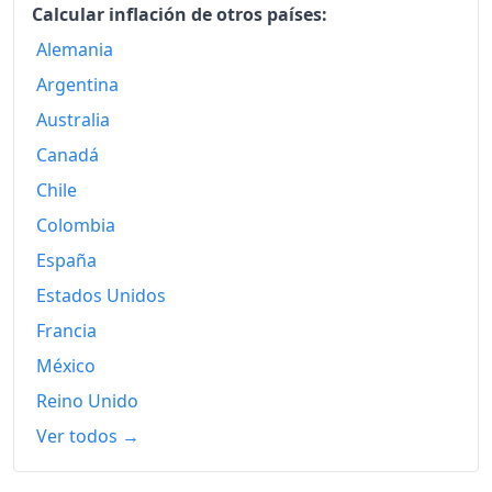
Calcular inflación de otros países:
2026-05
154.47
Alemania
Hoy
155.07
Argentina
Australia
Canadá
Chile
Colombia
España
Estados Unidos
Francia
México
Reino Unido
Ver todos →