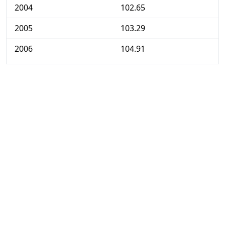
2004
102.65
2005
103.29
2006
104.91
2007
107.55
2008
111.92
2009
111.92
2010
113.24
2011
117.11
2012
120.40
2013
122.18
2014
123.46