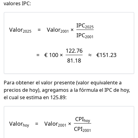
valores IPC:
IPC
2025
Valor
=
Valor
×
2025
2001
IPC
2001
122.76
=
€ 100 ×
≈
€151.23
81.18
Para obtener el valor presente (valor equivalente a
precios de hoy), agregamos a la fórmula el IPC de hoy,
el cual se estima en 125.89:
CPI
hoy
Valor
=
Valor
×
hoy
2001
CPI
2001