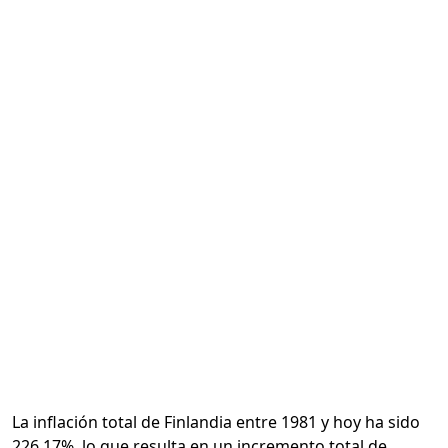
Calcular
La inflación total de Finlandia entre 1981 y hoy ha sido
226.17%, lo que resulta en un incremento total de