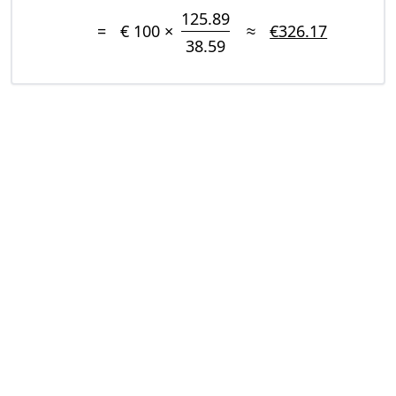
125.89
=
€ 100 ×
≈
€326.17
38.59