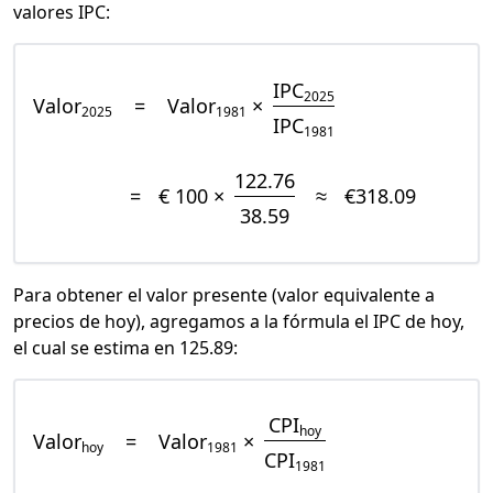
valores IPC:
IPC
2025
Valor
=
Valor
×
2025
1981
IPC
1981
122.76
=
€ 100 ×
≈
€318.09
38.59
Para obtener el valor presente (valor equivalente a
precios de hoy), agregamos a la fórmula el IPC de hoy,
el cual se estima en 125.89:
CPI
hoy
Valor
=
Valor
×
hoy
1981
CPI
1981