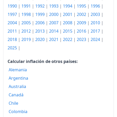
2010
238.19
1990
|
1991
|
1992
|
1993
|
1994
|
1995
|
1996
|
2011
246.33
1997
|
1998
|
1999
|
2000
|
2001
|
2002
|
2003
|
2004
|
2005
|
2006
|
2007
|
2008
|
2009
|
2010
|
2012
253.25
2011
|
2012
|
2013
|
2014
|
2015
|
2016
|
2017
|
2013
256.99
2018
|
2019
|
2020
|
2021
|
2022
|
2023
|
2024
|
2014
259.67
2025
|
2015
259.10
Calcular inflación de otros países:
2016
260.05
Alemania
2017
261.96
Argentina
Australia
2018
264.84
Canadá
2019
267.55
Chile
2020
268.33
Colombia