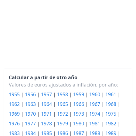
1999
198.99
2000
205.05
2001
210.33
2002
213.64
2003
215.51
2004
215.92
2005
217.26
Calcular a partir de otro año
Valores de euros ajustados a inflación, por año:
2006
220.67
1955
|
1956
|
1957
|
1958
|
1959
|
1960
|
1961
|
2007
226.21
1962
|
1963
|
1964
|
1965
|
1966
|
1967
|
1968
|
2008
1969
|
1970
|
1971
|
1972
|
235.41
1973
|
1974
|
1975
|
1976
|
1977
|
1978
|
1979
|
1980
|
1981
|
1982
|
2009
235.41
1983
|
1984
|
1985
|
1986
|
1987
|
1988
|
1989
|