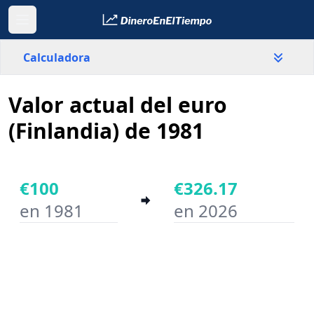
Calculadora
Valor actual del euro
País
Finlandia
(Finlandia) de 1981
Valor
€
€100
€326.17
en 1981
en 2026
Año inicial
Año final