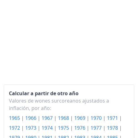
Calcular a partir de otro año
Valores de wones surcoreanos ajustados a
inflación, por año:
1965
|
1966
|
1967
|
1968
|
1969
|
1970
|
1971
|
1972
|
1973
|
1974
|
1975
|
1976
|
1977
|
1978
|
1979
|
1980
|
1981
|
1982
|
1983
|
1984
|
1985
|