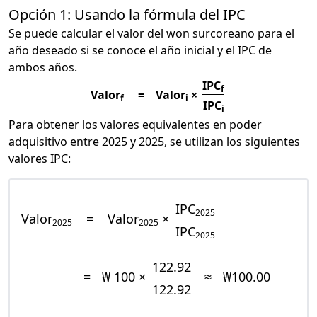
Opción 1: Usando la fórmula del IPC
Se puede calcular el valor del won surcoreano para el
año deseado si se conoce el año inicial y el IPC de
ambos años.
IPC
f
Valor
=
Valor
×
f
i
IPC
i
Para obtener los valores equivalentes en poder
adquisitivo entre 2025 y 2025, se utilizan los siguientes
valores IPC:
IPC
2025
Valor
=
Valor
×
2025
2025
IPC
2025
122.92
=
₩ 100 ×
≈
₩100.00
122.92