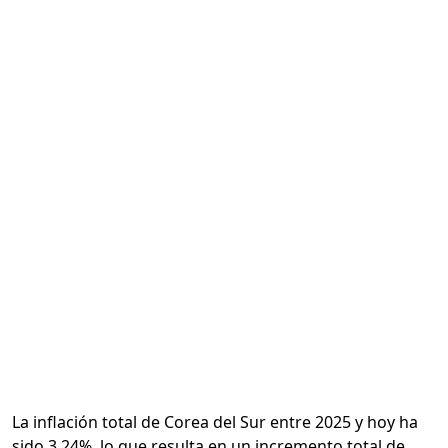
Calcular
La inflación total de Corea del Sur entre 2025 y hoy ha
sido 3.24%, lo que resulta en un incremento total de