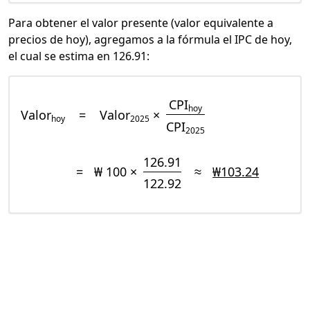
Para obtener el valor presente (valor equivalente a
precios de hoy), agregamos a la fórmula el IPC de hoy,
el cual se estima en 126.91:
CPI
hoy
Valor
=
Valor
×
hoy
2025
CPI
2025
126.91
=
₩ 100 ×
≈
₩103.24
122.92