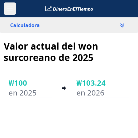
Calculadora
Valor actual del won
País
Corea del Sur
surcoreano de 2025
Valor
₩
₩100
₩103.24
en 2025
en 2026
Año inicial
Año final