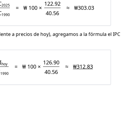
C
122.92
2025
=
₩ 100 ×
≈
₩303.03
C
40.56
1990
lente a precios de hoy), agregamos a la fórmula el IPC
I
126.90
hoy
=
₩ 100 ×
≈
₩312.83
I
40.56
1990