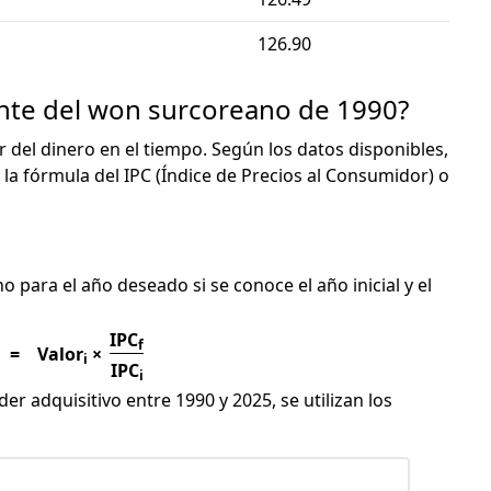
126.90
ente del won surcoreano de 1990?
or del dinero en el tiempo. Según los datos disponibles,
 la fórmula del IPC (Índice de Precios al Consumidor) o
C
o para el año deseado si se conoce el año inicial y el
IPC
f
=
Valor
×
i
IPC
i
er adquisitivo entre 1990 y 2025, se utilizan los