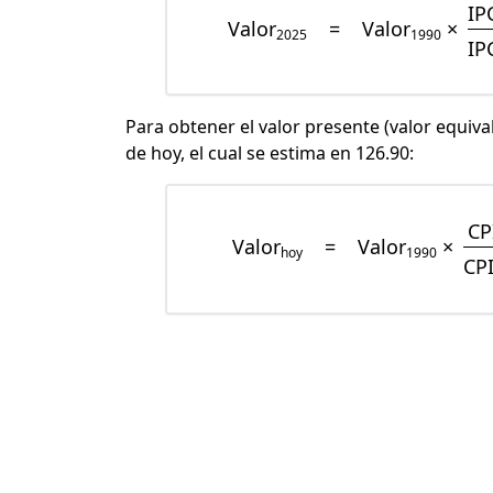
IP
Valor
=
Valor
×
2025
1990
IP
Para obtener el valor presente (valor equiva
de hoy, el cual se estima en 126.90:
CP
Valor
=
Valor
×
hoy
1990
CP