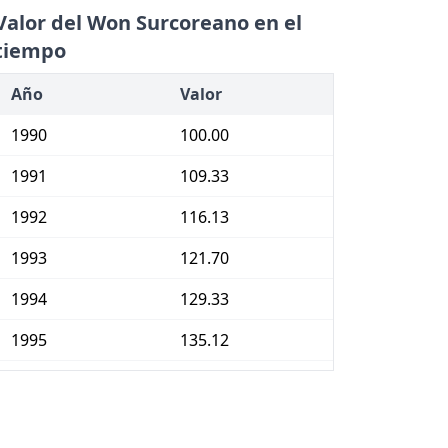
Valor del Won Surcoreano en el
tiempo
Año
Valor
1990
100.00
1991
109.33
1992
116.13
1993
121.70
1994
129.33
1995
135.12
1996
141.78
1997
148.07