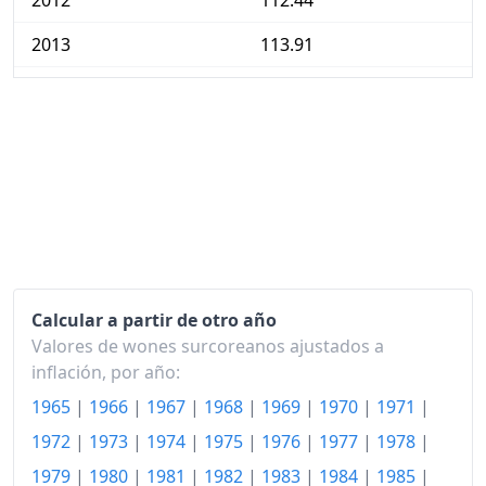
2012
112.44
2013
113.91
2014
115.36
2015
116.17
2016
117.30
2017
119.58
2018
121.35
2019
121.81
Calcular a partir de otro año
Valores de wones surcoreanos ajustados a
2020
122.47
inflación, por año:
2021
125.53
1965
|
1966
|
1967
|
1968
|
1969
|
1970
|
1971
|
1972
|
1973
|
1974
|
1975
|
1976
|
1977
|
1978
|
2022
131.91
1979
|
1980
|
1981
|
1982
|
1983
|
1984
|
1985
|