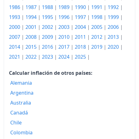
2023
136.66
1986
|
1987
|
1988
|
1989
|
1990
|
1991
|
1992
|
2024
139.83
1993
|
1994
|
1995
|
1996
|
1997
|
1998
|
1999
|
2025
142.80
2000
|
2001
|
2002
|
2003
|
2004
|
2005
|
2006
|
2007
|
2008
|
2009
|
2010
|
2011
|
2012
|
2013
|
2026-06
146.95
2014
|
2015
|
2016
|
2017
|
2018
|
2019
|
2020
|
Hoy
147.44
2021
|
2022
|
2023
|
2024
|
2025
|
Calcular inflación de otros países:
Alemania
Argentina
Australia
Canadá
Chile
Colombia