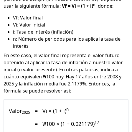
n
usar la siguiente fórmula:
Vf = Vi × (1 + i)
, donde:
Vf: Valor final
Vi: Valor inicial
i: Tasa de interés (inflación)
n: Número de periodos para los aplica la tasa de
interés
En este caso, el valor final representa el valor futuro
obtenido al aplicar la tasa de inflación a nuestro valor
inicial (o valor presente). En otras palabras, indica a
cuánto equivalen ₩100 hoy. Hay 17 años entre 2008 y
2025 y la inflación media fue 2.1179%. Entonces, la
fórmula se puede resolver así:
n
Valor
=
Vi × (1 + i)
2025
17
=
₩100 × (1 + 0.021179)