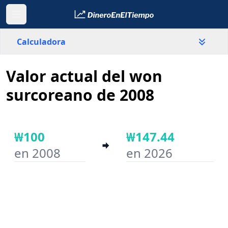
Calculadora
Valor actual del won
País
Corea del Sur
surcoreano de 2008
Valor
₩
₩100
₩147.44
en 2008
en 2026
Año inicial
Año final