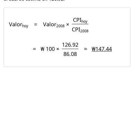
CPI
hoy
Valor
=
Valor
×
hoy
2008
CPI
2008
126.92
=
₩ 100 ×
≈
₩147.44
86.08