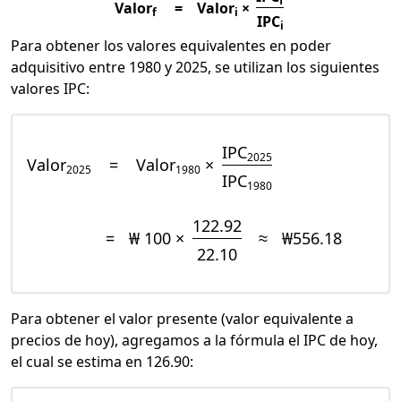
f
Valor
=
Valor
×
f
i
IPC
i
Para obtener los valores equivalentes en poder
adquisitivo entre 1980 y 2025, se utilizan los siguientes
valores IPC:
IPC
2025
Valor
=
Valor
×
2025
1980
IPC
1980
122.92
=
₩ 100 ×
≈
₩556.18
22.10
Para obtener el valor presente (valor equivalente a
precios de hoy), agregamos a la fórmula el IPC de hoy,
el cual se estima en 126.90: