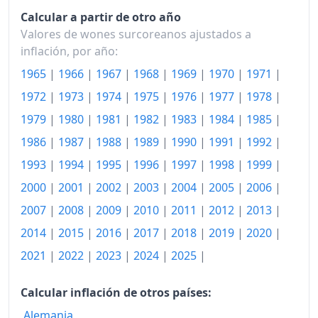
Calcular a partir de otro año
2004
345.42
Valores de wones surcoreanos ajustados a
inflación, por año:
2005
354.93
1965
|
1966
|
1967
|
1968
|
1969
|
1970
|
1971
|
2006
362.89
1972
|
1973
|
1974
|
1975
|
1976
|
1977
|
1978
|
2007
372.09
1979
|
1980
|
1981
|
1982
|
1983
|
1984
|
1985
|
2008
1986
|
1987
|
1988
|
1989
|
389.48
1990
|
1991
|
1992
|
1993
|
1994
|
1995
|
1996
|
1997
|
1998
|
1999
|
2009
400.21
2000
|
2001
|
2002
|
2003
|
2004
|
2005
|
2006
|
2010
411.98
2007
|
2008
|
2009
|
2010
|
2011
|
2012
|
2013
|
2011
428.56
2014
|
2015
|
2016
|
2017
|
2018
|
2019
|
2020
|
2021
|
2022
|
2023
|
2024
|
2025
|
2012
437.93
2013
443.63
Calcular inflación de otros países:
Alemania
2014
449.29