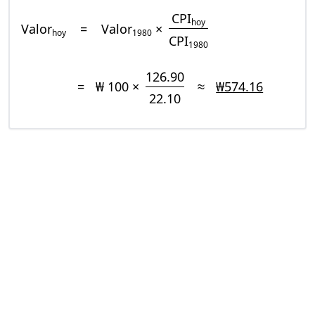
CPI
hoy
Valor
=
Valor
×
hoy
1980
CPI
1980
126.90
=
₩ 100 ×
≈
₩574.16
22.10