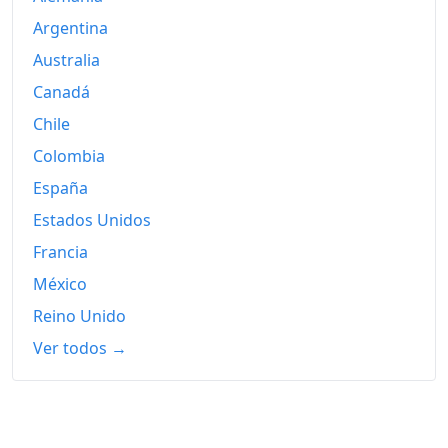
Argentina
2015
452.46
Australia
2016
456.86
Canadá
2017
465.74
Chile
Colombia
2018
472.62
España
2019
474.43
Estados Unidos
2020
476.97
Francia
México
2021
488.89
Reino Unido
2022
513.77
Ver todos →
2023
532.26
2024
544.61