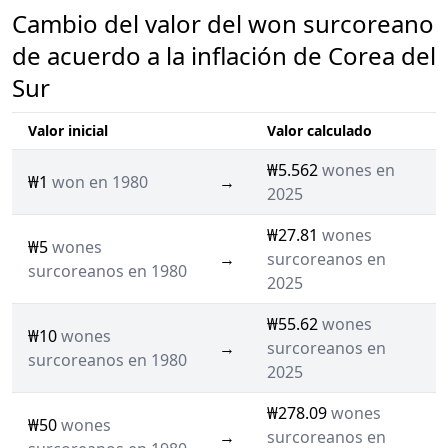
Cambio del valor del won surcoreano
de acuerdo a la inflación de Corea del
Sur
Valor inicial
Valor calculado
₩5.562
wones en
₩1
won en 1980
→
2025
₩27.81
wones
₩5
wones
→
surcoreanos en
surcoreanos en 1980
2025
₩55.62
wones
₩10
wones
→
surcoreanos en
surcoreanos en 1980
2025
₩278.09
wones
₩50
wones
→
surcoreanos en