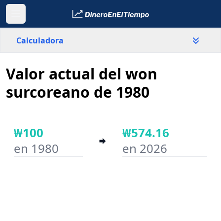
Calculadora
Valor actual del won
País
Corea del Sur
surcoreano de 1980
Valor
₩
₩100
₩574.16
en 1980
en 2026
Año inicial
Año final