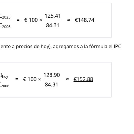
C
125.41
2025
=
€ 100 ×
≈
€148.74
C
84.31
2006
lente a precios de hoy), agregamos a la fórmula el IPC
I
128.90
hoy
=
€ 100 ×
≈
€152.88
I
84.31
2006