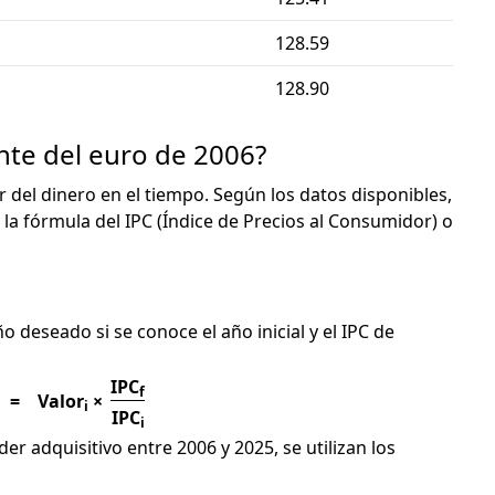
128.59
128.90
nte del euro de 2006?
or del dinero en el tiempo. Según los datos disponibles,
 la fórmula del IPC (Índice de Precios al Consumidor) o
C
ño deseado si se conoce el año inicial y el IPC de
IPC
f
=
Valor
×
i
IPC
i
er adquisitivo entre 2006 y 2025, se utilizan los