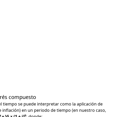
terés compuesto
el tiempo se puede interpretar como la aplicación de
e inflación) en un periodo de tiempo (en nuestro caso,
n
 = Vi × (1 + i)
, donde: