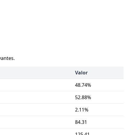
vantes.
Valor
48.74%
52.88%
2.11%
84.31
125.41