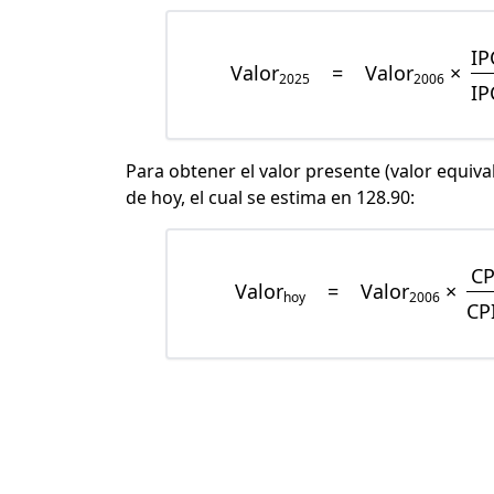
IP
Valor
=
Valor
×
2025
2006
IP
Para obtener el valor presente (valor equiva
de hoy, el cual se estima en 128.90:
CP
Valor
=
Valor
×
hoy
2006
CP