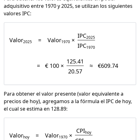
adquisitivo entre 1970 y 2025, se utilizan los siguientes
valores IPC:
IPC
2025
Valor
=
Valor
×
2025
1970
IPC
1970
125.41
=
€ 100 ×
≈
€609.74
20.57
Para obtener el valor presente (valor equivalente a
precios de hoy), agregamos a la fórmula el IPC de hoy,
el cual se estima en 128.89:
CPI
hoy
Valor
=
Valor
×
hoy
1970