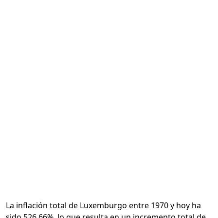
Calcular
La inflación total de Luxemburgo entre 1970 y hoy ha
sido 526.66%, lo que resulta en un incremento total de