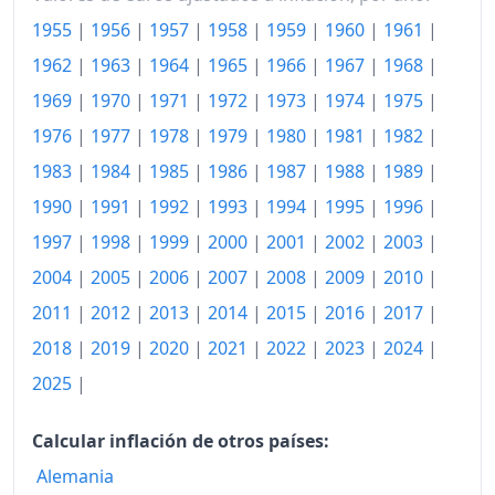
1955
|
1956
|
1957
|
1958
|
1959
|
1960
|
1961
|
1986
271.42
1962
|
1963
|
1964
|
1965
|
1966
|
1967
|
1968
|
1987
271.27
1969
|
1970
|
1971
|
1972
|
1973
|
1974
|
1975
|
1988
275.17
1976
|
1977
|
1978
|
1979
|
1980
|
1981
|
1982
|
1983
|
1984
|
1985
|
1986
|
1987
|
1988
|
1989
|
1989
284.44
1990
|
1991
|
1992
|
1993
|
1994
|
1995
|
1996
|
1990
293.70
1997
|
1998
|
1999
|
2000
|
2001
|
2002
|
2003
|
1991
302.86
2004
|
2005
|
2006
|
2007
|
2008
|
2009
|
2010
|
2011
|
2012
|
2013
|
2014
|
2015
|
2016
|
2017
|
1992
312.41
2018
|
2019
|
2020
|
2021
|
2022
|
2023
|
2024
|
1993
323.62
2025
|
1994
330.72
Calcular inflación de otros países:
1995
330.35
Alemania