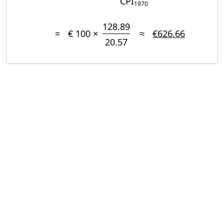
CPI
1970
128.89
=
€ 100 ×
≈
€626.66
20.57