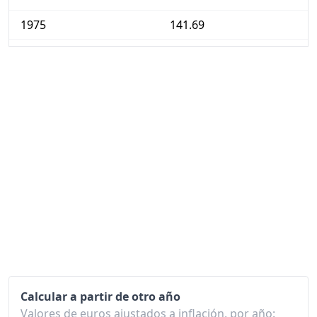
1975
141.69
1976
155.57
1977
166.00
1978
171.14
1979
178.92
1980
190.19
1981
205.54
1982
224.78
1983
244.26
1984
259.98
Calcular a partir de otro año
Valores de euros ajustados a inflación, por año:
1985
270.63