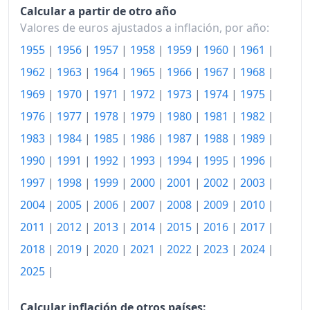
Calcular a partir de otro año
1971
136.01
Valores de euros ajustados a inflación, por año:
1972
143.12
1955
|
1956
|
1957
|
1958
|
1959
|
1960
|
1961
|
1962
|
1963
|
1964
|
1965
|
1966
|
1967
|
1968
|
1973
151.80
1969
|
1970
|
1971
|
1972
|
1973
|
1974
|
1975
|
1974
166.28
1976
|
1977
|
1978
|
1979
|
1980
|
1981
|
1982
|
1975
184.10
1983
|
1984
|
1985
|
1986
|
1987
|
1988
|
1989
|
1976
202.14
1990
|
1991
|
1992
|
1993
|
1994
|
1995
|
1996
|
1997
|
1998
|
1999
|
2000
|
2001
|
2002
|
2003
|
1977
215.70
2004
|
2005
|
2006
|
2007
|
2008
|
2009
|
2010
|
1978
222.37
2011
|
2012
|
2013
|
2014
|
2015
|
2016
|
2017
|
1979
232.48
2018
|
2019
|
2020
|
2021
|
2022
|
2023
|
2024
|
2025
|
1980
247.13
1981
267.08
Calcular inflación de otros países: