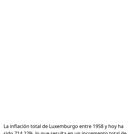
Calcular
La inflación total de Luxemburgo entre 1958 y hoy ha
sido 714.22%, lo que resulta en un incremento total de