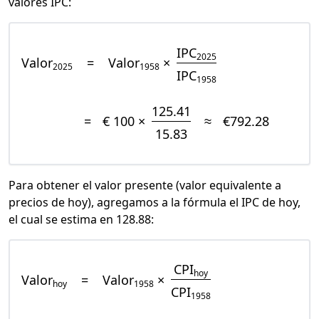
valores IPC:
IPC
2025
Valor
=
Valor
×
2025
1958
IPC
1958
125.41
=
€ 100 ×
≈
€792.28
15.83
Para obtener el valor presente (valor equivalente a
precios de hoy), agregamos a la fórmula el IPC de hoy,
el cual se estima en 128.88:
CPI
hoy
Valor
=
Valor
×
hoy
1958
CPI
1958