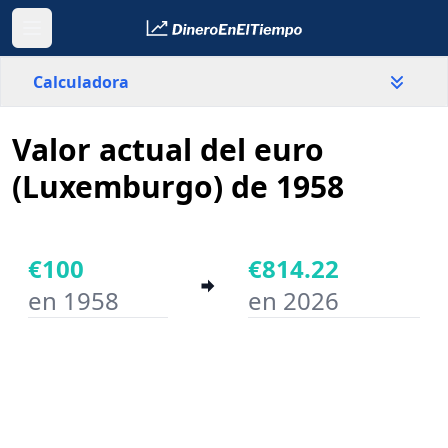
Calculadora
Valor actual del euro
País
Luxemburgo
(Luxemburgo) de 1958
Valor
€
€100
€814.22
en 1958
en 2026
Año inicial
Año final