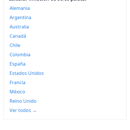
1982
Alemania
292.07
Argentina
1983
317.39
Australia
1984
337.81
Canadá
1985
351.64
Chile
Colombia
1986
352.68
España
1987
352.48
Estados Unidos
1988
357.54
Francia
1989
369.60
México
Reino Unido
1990
381.62
Ver todos →
1991
393.52
1992
405.93