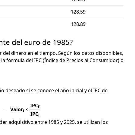
128.59
128.89
nte del euro de 1985?
or del dinero en el tiempo. Según los datos disponibles,
 la fórmula del IPC (Índice de Precios al Consumidor) o
C
ño deseado si se conoce el año inicial y el IPC de
IPC
f
=
Valor
×
i
IPC
i
er adquisitivo entre 1985 y 2025, se utilizan los