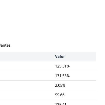
vantes.
Valor
125.31%
131.56%
2.05%
55.66
125.41