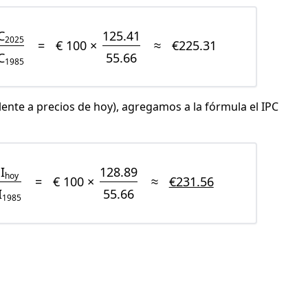
C
125.41
2025
=
€ 100 ×
≈
€225.31
C
55.66
1985
lente a precios de hoy), agregamos a la fórmula el IPC
I
128.89
hoy
=
€ 100 ×
≈
€231.56
I
55.66
1985