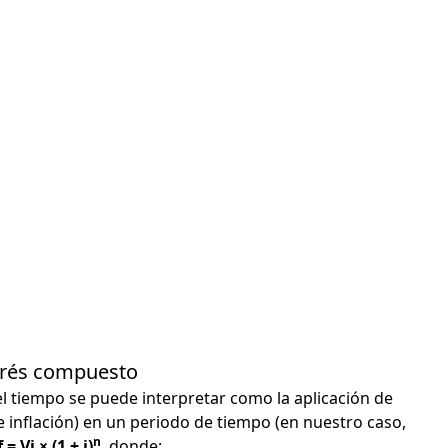
terés compuesto
el tiempo se puede interpretar como la aplicación de
e inflación) en un periodo de tiempo (en nuestro caso,
n
 = Vi × (1 + i)
, donde: