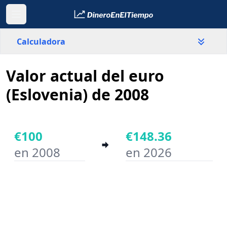
Calculadora
Valor actual del euro
País
Eslovenia
(Eslovenia) de 2008
Valor
€
€100
€148.36
en 2008
en 2026
Año inicial
Año final