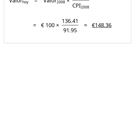
Valor
=
Valor
×
hoy
2008
CPI
2008
136.41
=
€ 100 ×
≈
€148.36
91.95