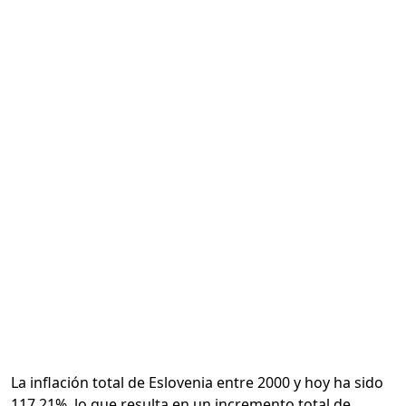
Calcular
La inflación total de Eslovenia entre 2000 y hoy ha sido
117.21%, lo que resulta en un incremento total de