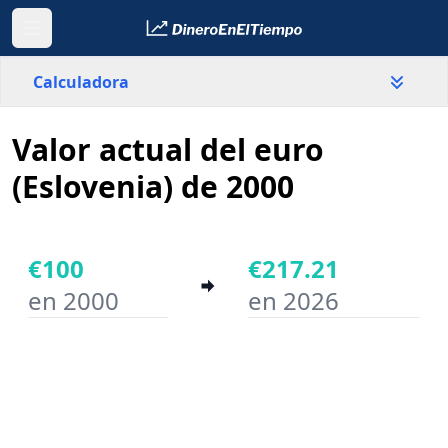
Calculadora
Valor actual del euro
País
Eslovenia
(Eslovenia) de 2000
Valor
€
€100
€217.21
en 2000
en 2026
Año inicial
Año final