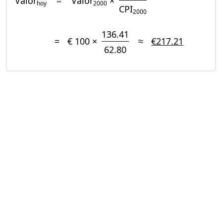
Valor
=
Valor
×
hoy
2000
CPI
2000
136.41
=
€ 100 ×
≈
€217.21
62.80