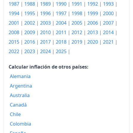
2012
156.98
1987
|
1988
|
1989
|
1990
|
1991
|
1992
|
1993
|
1994
|
1995
|
1996
|
1997
|
1998
|
1999
|
2000
|
2013
159.76
2001
|
2002
|
2003
|
2004
|
2005
|
2006
|
2007
|
2014
160.07
2008
|
2009
|
2010
|
2011
|
2012
|
2013
|
2014
|
2015
159.23
2015
|
2016
|
2017
|
2018
|
2019
|
2020
|
2021
|
2016
159.15
2022
|
2023
|
2024
|
2025
|
2017
161.42
Calcular inflación de otros países:
2018
164.22
Alemania
Argentina
2019
166.91
Australia
2020
166.81
Canadá
2021
170.01
Chile
Colombia
2022
185.03