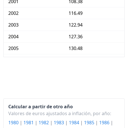
2001
108.38
2002
116.49
2003
122.94
2004
127.36
2005
130.48
2006
133.69
2007
138.58
2008
146.41
2009
147.64
Calcular a partir de otro año
2010
150.29
Valores de euros ajustados a inflación, por año:
2011
153.01
1980
|
1981
|
1982
|
1983
|
1984
|
1985
|
1986
|