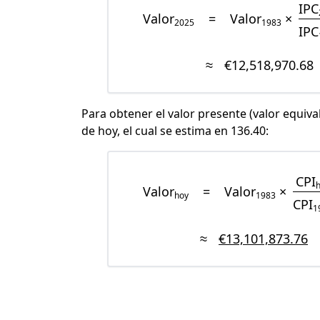
IPC
Valor
=
Valor
×
2025
1983
IPC
≈
€12,518,970.68
Para obtener el valor presente (valor equiva
de hoy, el cual se estima en 136.40:
CPI
Valor
=
Valor
×
hoy
1983
CPI
1
≈
€13,101,873.76