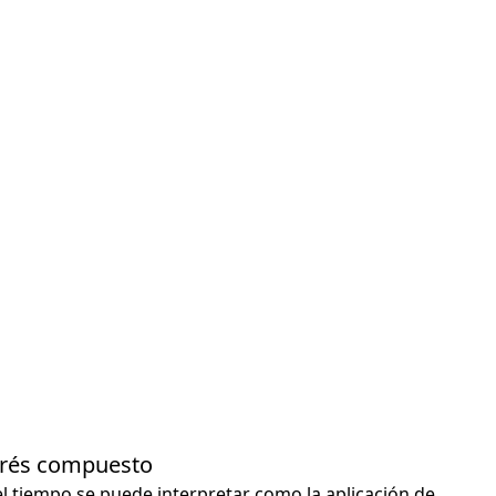
terés compuesto
el tiempo se puede interpretar como la aplicación de