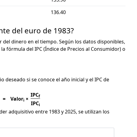
136.40
nte del euro de 1983?
or del dinero en el tiempo. Según los datos disponibles,
 la fórmula del IPC (Índice de Precios al Consumidor) o
C
ño deseado si se conoce el año inicial y el IPC de
IPC
f
=
Valor
×
i
IPC
i
er adquisitivo entre 1983 y 2025, se utilizan los