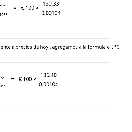
130.33
2025
=
€ 100 ×
0.00104
1983
lente a precios de hoy), agregamos a la fórmula el IPC
136.40
hoy
=
€ 100 ×
0.00104
983