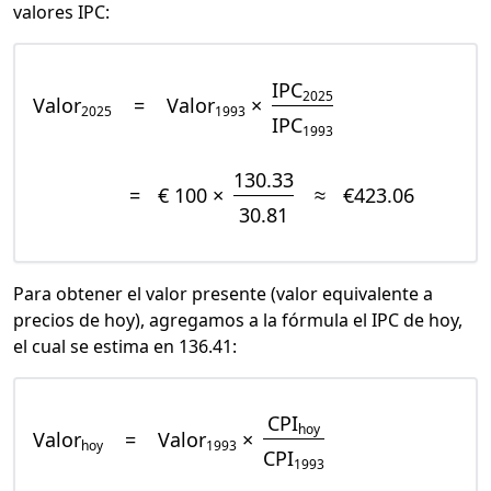
valores IPC:
IPC
2025
Valor
=
Valor
×
2025
1993
IPC
1993
130.33
=
€ 100 ×
≈
€423.06
30.81
Para obtener el valor presente (valor equivalente a
precios de hoy), agregamos a la fórmula el IPC de hoy,
el cual se estima en 136.41:
CPI
hoy
Valor
=
Valor
×
hoy
1993
CPI
1993