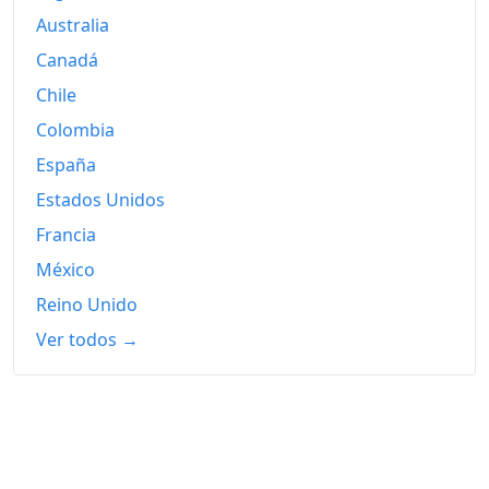
2022
377.19
Australia
2023
405.28
Canadá
Chile
2024
413.24
Colombia
2025
423.06
España
2026-06
441.12
Estados Unidos
Hoy
442.80
Francia
México
Reino Unido
Ver todos →