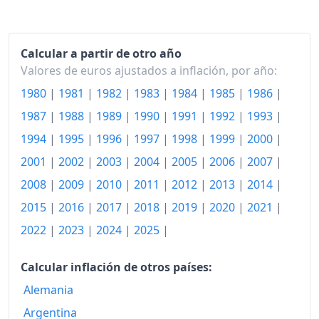
2011
311.91
2012
320.01
Calcular a partir de otro año
2013
325.67
Valores de euros ajustados a inflación, por año:
2014
326.31
1980
|
1981
|
1982
|
1983
|
1984
|
1985
|
1986
|
1987
|
1988
|
1989
|
1990
|
1991
|
1992
|
1993
|
2015
324.60
1994
|
1995
|
1996
|
1997
|
1998
|
1999
|
2000
|
2016
324.43
2001
|
2002
|
2003
|
2004
|
2005
|
2006
|
2007
|
2017
329.06
2008
|
2009
|
2010
|
2011
|
2012
|
2013
|
2014
|
2015
|
2016
|
2017
|
2018
|
2019
|
2020
|
2021
|
2018
334.78
2022
|
2023
|
2024
|
2025
|
2019
340.25
2020
Calcular inflación de otros países:
340.06
Alemania
2021
346.58
Argentina