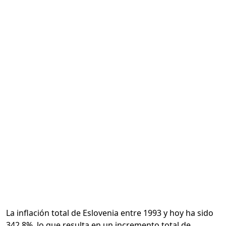
Calcular
La inflación total de Eslovenia entre 1993 y hoy ha sido
342.8%, lo que resulta en un incremento total de