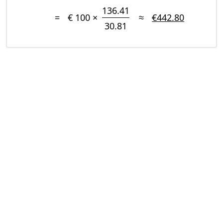
136.41
=
€ 100 ×
≈
€442.80
30.81