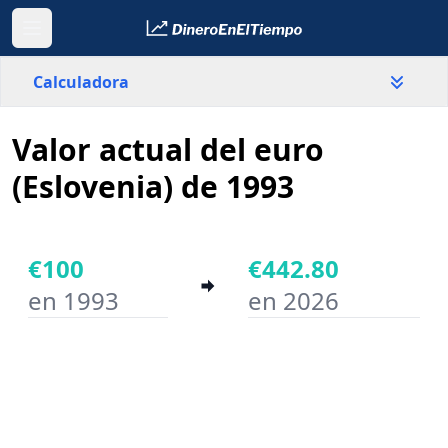
Calculadora
Valor actual del euro
País
Eslovenia
(Eslovenia) de 1993
Valor
€
€100
€442.80
en 1993
en 2026
Año inicial
Año final