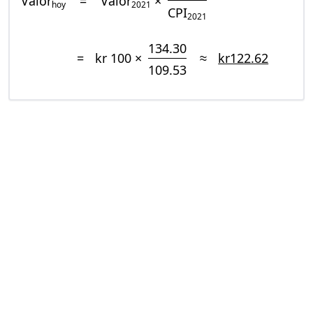
Valor
=
Valor
×
hoy
2021
CPI
2021
134.30
=
kr 100 ×
≈
kr122.62
109.53