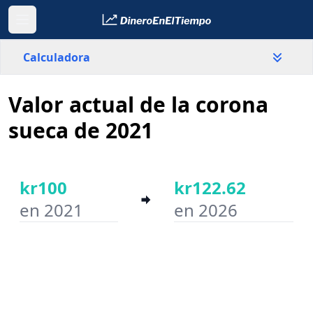
Calculadora
Valor actual de la corona
País
Suecia
sueca de 2021
Valor
kr
kr100
kr122.62
en 2021
en 2026
Año inicial
Año final