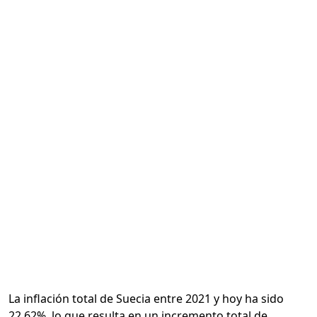
Calcular
La inflación total de Suecia entre 2021 y hoy ha sido
22.62%, lo que resulta en un incremento total de