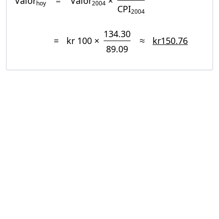
Valor
=
Valor
×
hoy
2004
CPI
2004
134.30
=
kr 100 ×
≈
kr150.76
89.09