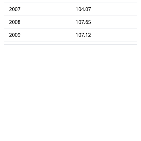
2007
104.07
2008
107.65
2009
107.12
2010
108.36
2011
111.56
2012
112.56
2013
112.50
2014
112.30
2015
112.25
2016
113.35
2017
115.39