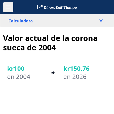
Calculadora
Valor actual de la corona
País
Suecia
sueca de 2004
Valor
kr
kr100
kr150.76
en 2004
en 2026
Año inicial
Año final