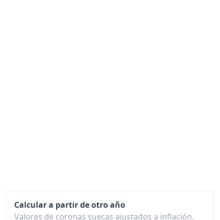
2018
117.64
2019
119.74
2020
120.34
2021
122.94
2022
133.23
2023
144.62
2024
148.72
2025
149.73
2026-05
150.53
Hoy
150.76
Calcular a partir de otro año
Valores de coronas suecas ajustados a inflación,