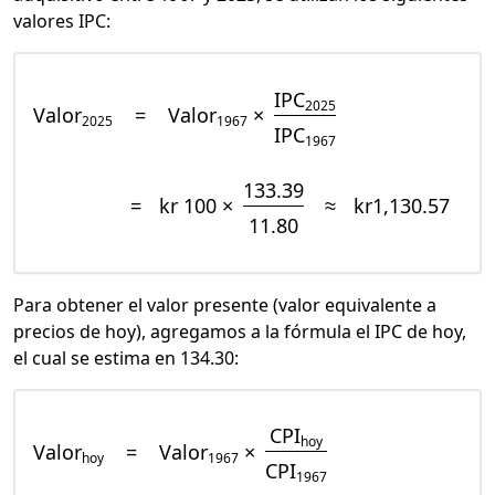
valores IPC:
IPC
2025
Valor
=
Valor
×
2025
1967
IPC
1967
133.39
=
kr 100 ×
≈
kr1,130.57
11.80
Para obtener el valor presente (valor equivalente a
precios de hoy), agregamos a la fórmula el IPC de hoy,
el cual se estima en 134.30:
CPI
hoy
Valor
=
Valor
×
hoy
1967
CPI
1967