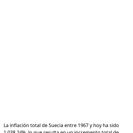
Calcular
La inflación total de Suecia entre 1967 y hoy ha sido
1,038.24%, lo que resulta en un incremento total de