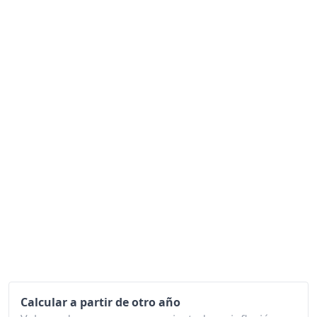
1980
270.57
1981
303.29
1982
329.35
1983
358.56
1984
387.40
1985
415.94
1986
433.59
1987
451.71
1988
478.00
1989
508.83
1990
561.57
Calcular a partir de otro año