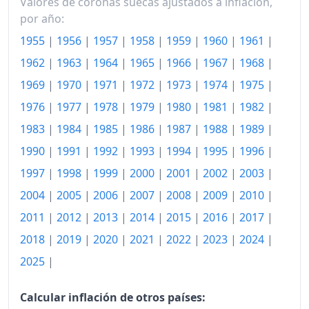
Valores de coronas suecas ajustados a inflación,
1991
614.61
por año:
1992
629.19
1955
|
1956
|
1957
|
1958
|
1959
|
1960
|
1961
|
1993
658.89
1962
|
1963
|
1964
|
1965
|
1966
|
1967
|
1968
|
1969
|
1970
|
1971
|
1972
|
1973
|
1974
|
1975
|
1994
673.10
1976
|
1977
|
1978
|
1979
|
1980
|
1981
|
1982
|
1995
689.65
1983
|
1984
|
1985
|
1986
|
1987
|
1988
|
1989
|
1996
693.31
1990
|
1991
|
1992
|
1993
|
1994
|
1995
|
1996
|
1997
697.90
1997
|
1998
|
1999
|
2000
|
2001
|
2002
|
2003
|
2004
|
2005
|
2006
|
2007
|
2008
|
2009
|
2010
|
1998
696.02
2011
|
2012
|
2013
|
2014
|
2015
|
2016
|
2017
|
1999
699.24
2018
|
2019
|
2020
|
2021
|
2022
|
2023
|
2024
|
2000
705.50
2025
|
2001
722.50
Calcular inflación de otros países: