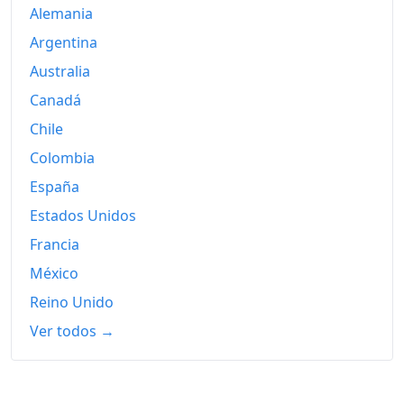
2002
738.08
Alemania
Argentina
2003
752.25
Australia
2004
755.06
Canadá
2005
758.48
Chile
2006
768.80
Colombia
España
2007
785.79
Estados Unidos
2008
812.81
Francia
2009
808.79
México
2010
Reino Unido
818.17
Ver todos →
2011
842.38
2012
849.87