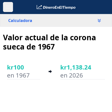
Calculadora
Valor actual de la corona
País
Suecia
sueca de 1967
Valor
kr
kr100
kr1,138.24
en 1967
en 2026
Año inicial
Año final