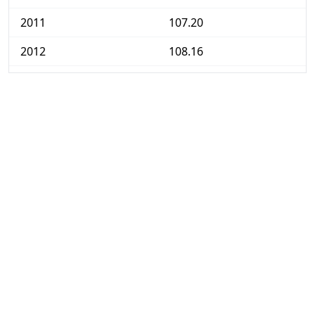
2011
107.20
2012
108.16
2013
108.10
2014
107.91
2015
107.86
2016
108.92
2017
110.88
2018
113.04
2019
115.06
2020
115.63
2021
118.14