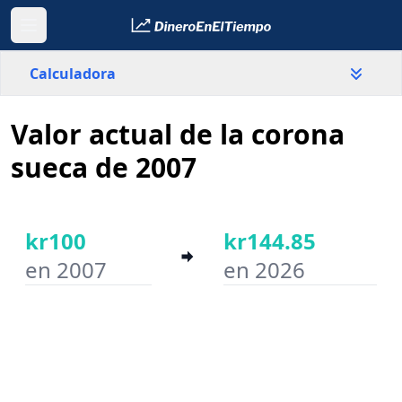
Calculadora
Valor actual de la corona
País
Suecia
sueca de 2007
Valor
kr
kr100
kr144.85
en 2007
en 2026
Año inicial
Año final