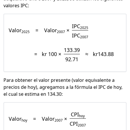
valores IPC:
IPC
2025
Valor
=
Valor
×
2025
2007
IPC
2007
133.39
=
kr 100 ×
≈
kr143.88
92.71
Para obtener el valor presente (valor equivalente a
precios de hoy), agregamos a la fórmula el IPC de hoy,
el cual se estima en 134.30:
CPI
hoy
Valor
=
Valor
×
hoy
2007
CPI
2007