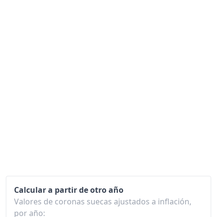
2022
128.02
2023
138.96
2024
142.91
2025
143.88
2026-05
144.65
Hoy
144.85
Calcular a partir de otro año
Valores de coronas suecas ajustados a inflación,
por año: