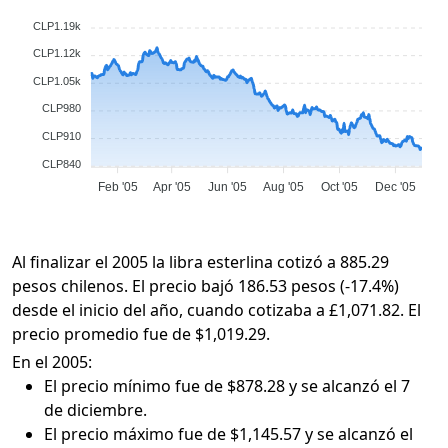
CLP1.19k
CLP1.12k
CLP1.05k
CLP980
CLP910
CLP840
Feb '05
Apr '05
Jun '05
Aug '05
Oct '05
Dec '05
Al finalizar el 2005 la libra esterlina cotizó a 885.29
pesos chilenos. El precio bajó 186.53 pesos (-17.4%)
desde el inicio del año, cuando cotizaba a £1,071.82. El
precio promedio fue de $1,019.29.
En el 2005:
El precio mínimo fue de $878.28 y se alcanzó el 7
de diciembre.
El precio máximo fue de $1,145.57 y se alcanzó el