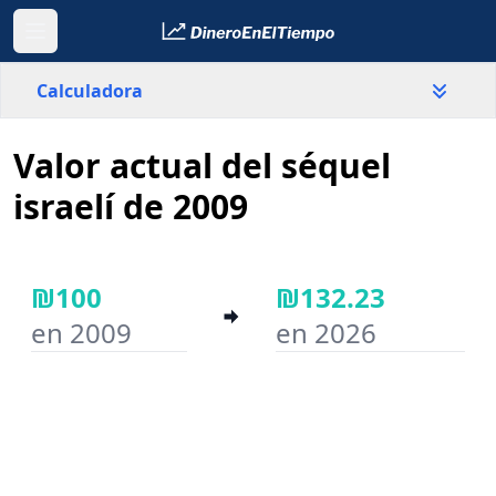
Calculadora
Valor actual del séquel
País
Israel
israelí de 2009
Valor
₪
₪100
₪132.23
en 2009
en 2026
Año inicial
Año final