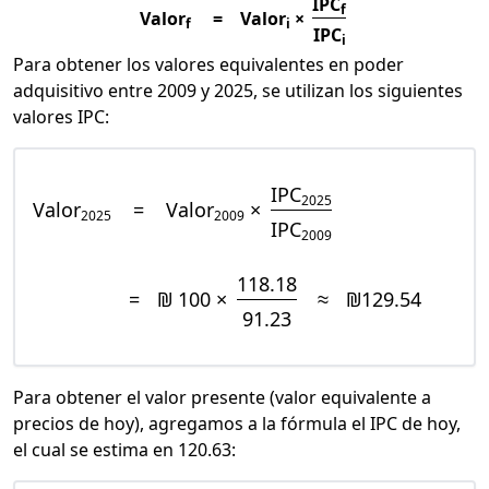
IPC
f
Valor
=
Valor
×
f
i
IPC
i
Para obtener los valores equivalentes en poder
adquisitivo entre 2009 y 2025, se utilizan los siguientes
valores IPC:
IPC
2025
Valor
=
Valor
×
2025
2009
IPC
2009
118.18
=
₪ 100 ×
≈
₪129.54
91.23
Para obtener el valor presente (valor equivalente a
precios de hoy), agregamos a la fórmula el IPC de hoy,
el cual se estima en 120.63: