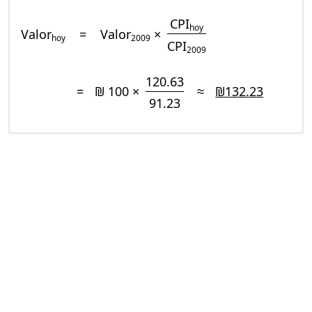
CPI
hoy
Valor
=
Valor
×
hoy
2009
CPI
2009
120.63
=
₪ 100 ×
≈
₪132.23
91.23