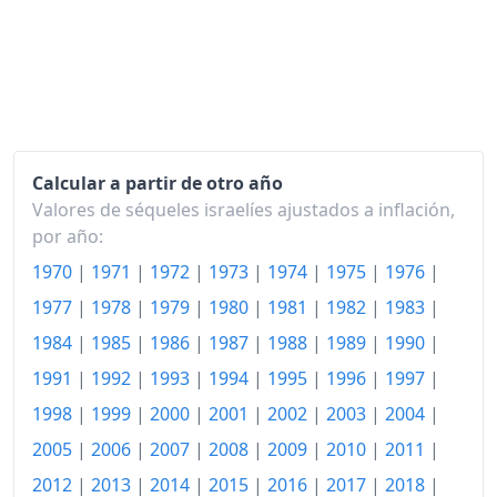
2015
109.62
2016
109.03
2017
109.30
2018
110.18
Calcular a partir de otro año
2019
111.08
Valores de séqueles israelíes ajustados a inflación,
2020
110.44
por año:
1970
|
1971
|
1972
|
1973
|
1974
|
1975
|
1976
|
2021
112.08
1977
|
1978
|
1979
|
1980
|
1981
|
1982
|
1983
|
2022
117.02
1984
|
1985
|
1986
|
1987
|
1988
|
1989
|
1990
|
2023
121.97
1991
|
1992
|
1993
|
1994
|
1995
|
1996
|
1997
|
2024
125.72
1998
|
1999
|
2000
|
2001
|
2002
|
2003
|
2004
|
2005
|
2006
|
2007
|
2008
|
2009
|
2010
|
2011
|
2025
129.54
2012
|
2013
|
2014
|
2015
|
2016
|
2017
|
2018
|