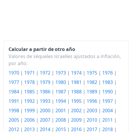
2017
118.65
2018
119.60
2019
120.58
2020
119.89
Calcular a partir de otro año
2021
121.66
Valores de séqueles israelíes ajustados a inflación,
2022
127.03
por año:
1970
|
1971
|
1972
|
1973
|
1974
|
1975
|
1976
|
2023
132.40
1977
|
1978
|
1979
|
1980
|
1981
|
1982
|
1983
|
2024
136.47
1984
|
1985
|
1986
|
1987
|
1988
|
1989
|
1990
|
2025
140.62
1991
|
1992
|
1993
|
1994
|
1995
|
1996
|
1997
|
1998
|
1999
|
2000
|
2001
|
2002
|
2003
|
2004
|
2026-05
143.01
2005
|
2006
|
2007
|
2008
|
2009
|
2010
|
2011
|
Hoy
143.52
2012
|
2013
|
2014
|
2015
|
2016
|
2017
|
2018
|