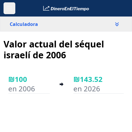
Calculadora
Valor actual del séquel
País
Israel
israelí de 2006
Valor
₪
₪100
₪143.52
en 2006
en 2026
Año inicial
Año final