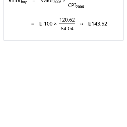
Valor
=
Valor
×
hoy
2006
CPI
2006
120.62
=
₪ 100 ×
≈
₪143.52
84.04