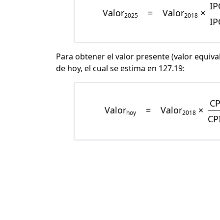
IP
Valor
=
Valor
×
2025
2018
IP
Para obtener el valor presente (valor equiva
de hoy, el cual se estima en 127.19:
CP
Valor
=
Valor
×
hoy
2018
CP