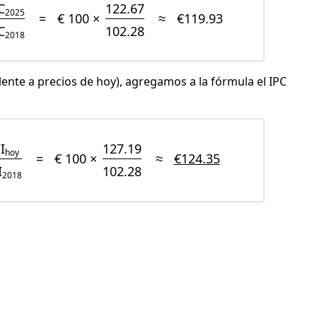
C
122.67
2025
=
€ 100 ×
≈
€119.93
C
102.28
2018
lente a precios de hoy), agregamos a la fórmula el IPC
I
127.19
hoy
=
€ 100 ×
≈
€124.35
I
102.28
2018