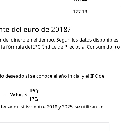
127.19
nte del euro de 2018?
or del dinero en el tiempo. Según los datos disponibles,
 la fórmula del IPC (Índice de Precios al Consumidor) o
C
ño deseado si se conoce el año inicial y el IPC de
IPC
f
=
Valor
×
i
IPC
i
er adquisitivo entre 2018 y 2025, se utilizan los