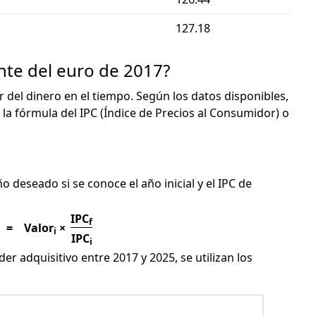
127.18
nte del euro de 2017?
or del dinero en el tiempo. Según los datos disponibles,
 la fórmula del IPC (Índice de Precios al Consumidor) o
C
ño deseado si se conoce el año inicial y el IPC de
IPC
f
=
Valor
×
i
IPC
i
er adquisitivo entre 2017 y 2025, se utilizan los