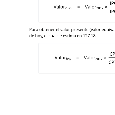
IP
Valor
=
Valor
×
2025
2017
IP
Para obtener el valor presente (valor equiva
de hoy, el cual se estima en 127.18:
CP
Valor
=
Valor
×
hoy
2017
CP