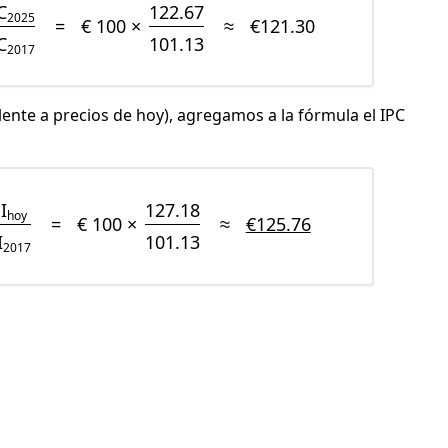
C
122.67
2025
=
€ 100 ×
≈
€121.30
C
101.13
2017
lente a precios de hoy), agregamos a la fórmula el IPC
I
127.18
hoy
=
€ 100 ×
≈
€125.76
I
101.13
2017