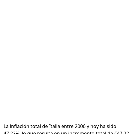
Calcular
La inflación total de Italia entre 2006 y hoy ha sido
47.22%, lo que resulta en un incremento total de €47.22.