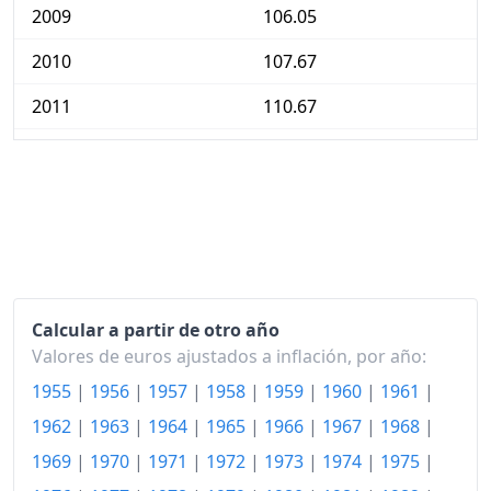
2009
106.05
2010
107.67
2011
110.67
2012
114.03
2013
115.42
2014
115.70
2015
115.75
Calcular a partir de otro año
2016
115.64
Valores de euros ajustados a inflación, por año:
2017
117.06
1955
|
1956
|
1957
|
1958
|
1959
|
1960
|
1961
|
2018
118.39
1962
|
1963
|
1964
|
1965
|
1966
|
1967
|
1968
|
1969
|
1970
|
1971
|
1972
|
1973
|
1974
|
1975
|
2019
119.11