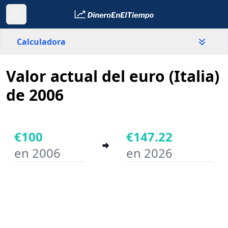
Calculadora
Valor actual del euro (Italia)
País
Italia
de 2006
Valor
€
€100
€147.22
en 2006
en 2026
Año inicial
Año final