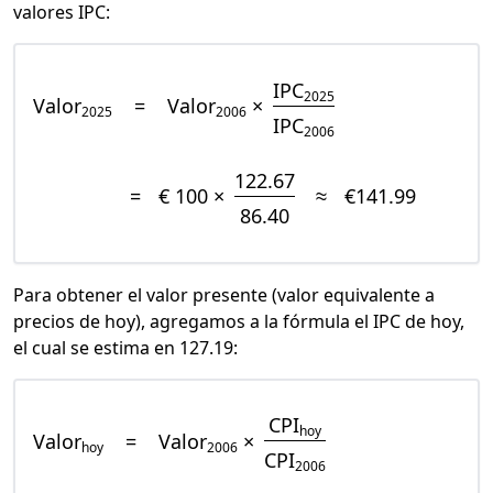
valores IPC:
IPC
2025
Valor
=
Valor
×
2025
2006
IPC
2006
122.67
=
€ 100 ×
≈
€141.99
86.40
Para obtener el valor presente (valor equivalente a
precios de hoy), agregamos a la fórmula el IPC de hoy,
el cual se estima en 127.19:
CPI
hoy
Valor
=
Valor
×
hoy
2006
CPI
2006