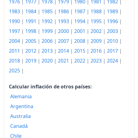
1976
|
1977
|
1978
|
1979
|
1980
|
1981
|
1982
|
2020
118.95
1983
|
1984
|
1985
|
1986
|
1987
|
1988
|
1989
|
2021
121.18
1990
|
1991
|
1992
|
1993
|
1994
|
1995
|
1996
|
2022
131.11
1997
|
1998
|
1999
|
2000
|
2001
|
2002
|
2003
|
2004
|
2005
|
2006
|
2007
|
2008
|
2009
|
2010
|
2023
138.48
2011
|
2012
|
2013
|
2014
|
2015
|
2016
|
2017
|
2024
139.85
2018
|
2019
|
2020
|
2021
|
2022
|
2023
|
2024
|
2025
141.99
2025
|
2026-05
146.35
Calcular inflación de otros países:
Hoy
147.22
Alemania
Argentina
Australia
Canadá
Chile