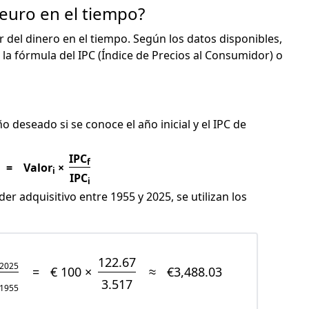
 euro en el tiempo?
or del dinero en el tiempo. Según los datos disponibles,
 la fórmula del IPC (Índice de Precios al Consumidor) o
C
ño deseado si se conoce el año inicial y el IPC de
IPC
f
=
Valor
×
i
IPC
i
er adquisitivo entre 1955 y 2025, se utilizan los
122.67
2025
=
€ 100 ×
≈
€3,488.03
3.517
1955