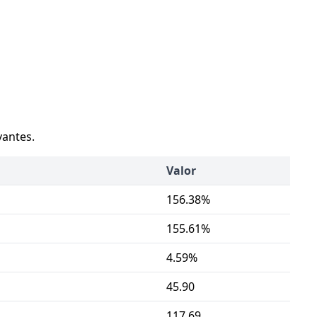
vantes.
Valor
156.38%
155.61%
4.59%
45.90
117.69