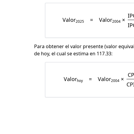
IP
Valor
=
Valor
×
2025
2004
IP
Para obtener el valor presente (valor equiva
de hoy, el cual se estima en 117.33:
CP
Valor
=
Valor
×
hoy
2004
CP