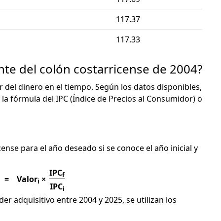
117.37
117.33
nte del colón costarricense de 2004?
or del dinero en el tiempo. Según los datos disponibles,
 la fórmula del IPC (Índice de Precios al Consumidor) o
C
cense para el año deseado si se conoce el año inicial y
IPC
f
=
Valor
×
i
IPC
i
er adquisitivo entre 2004 y 2025, se utilizan los