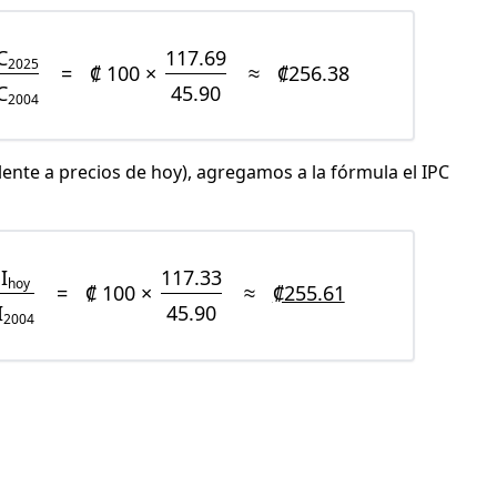
C
117.69
2025
=
₡ 100 ×
≈
₡256.38
C
45.90
2004
lente a precios de hoy), agregamos a la fórmula el IPC
I
117.33
hoy
=
₡ 100 ×
≈
₡255.61
I
45.90
2004