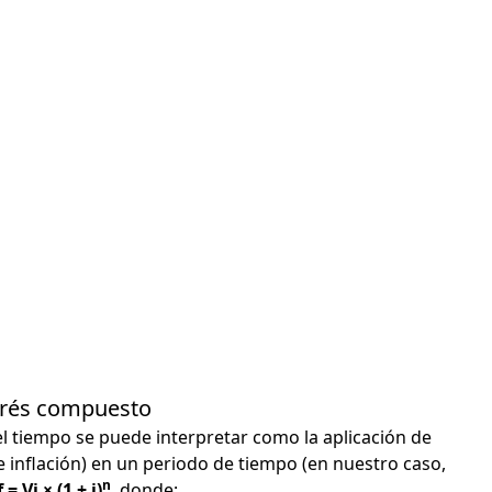
terés compuesto
el tiempo se puede interpretar como la aplicación de
e inflación) en un periodo de tiempo (en nuestro caso,
n
 = Vi × (1 + i)
, donde: