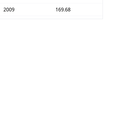
2009
169.68
2010
179.29
2011
188.04
2012
196.49
2013
206.77
2014
216.12
2015
217.85
2016
217.81
2017
221.35
2018
226.27
2019
231.01