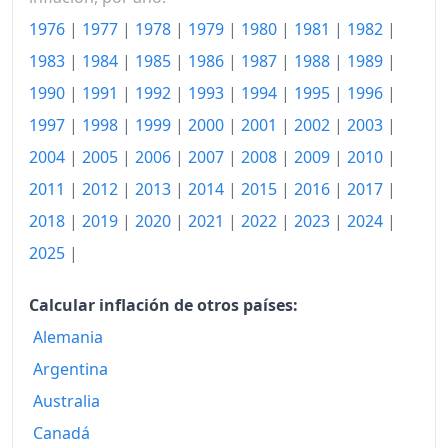
1976
|
1977
|
1978
|
1979
|
1980
|
1981
|
1982
|
1993
1,223.89
1983
|
1984
|
1985
|
1986
|
1987
|
1988
|
1989
|
1994
1,389.53
1990
|
1991
|
1992
|
1993
|
1994
|
1995
|
1996
|
1995
1,711.72
1997
|
1998
|
1999
|
2000
|
2001
|
2002
|
2003
|
1996
2,011.46
2004
|
2005
|
2006
|
2007
|
2008
|
2009
|
2010
|
2011
|
2012
|
2013
|
2014
|
2015
|
2016
|
2017
|
1997
2,277.94
2018
|
2019
|
2020
|
2021
|
2022
|
2023
|
2024
|
1998
2,543.54
2025
|
1999
2,799.04
Calcular inflación de otros países:
2000
3,105.86
Alemania
2001
3,455.44
Argentina
2002
Australia
3,772.22
Canadá
2003
4,128.60