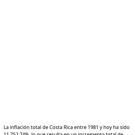
Calcular
La inflación total de Costa Rica entre 1981 y hoy ha sido
11,752.74%, lo que resulta en un incremento total de