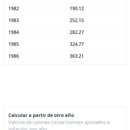
1982
190.12
1983
252.15
1984
282.27
1985
324.77
1986
363.21
1987
424.38
1988
512.79
1989
597.46
1990
711.21
Calcular a partir de otro año
1991
915.39
Valores de colones costarricenses ajustados a
1992
1,114.87
inflación, por año: