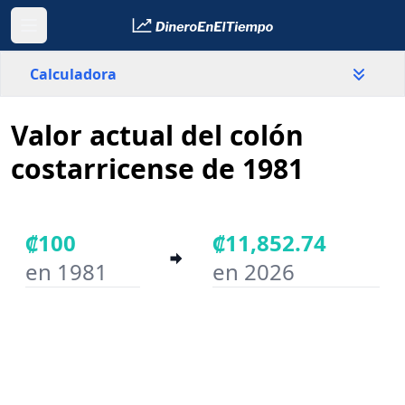
Calculadora
Valor actual del colón
País
Costa Rica
costarricense de 1981
Valor
₡
₡100
₡11,852.74
en 1981
en 2026
Año inicial
Año final