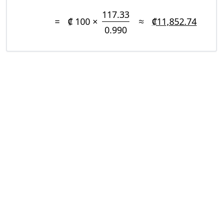
117.33
=
₡ 100 ×
≈
₡11,852.74
0.990