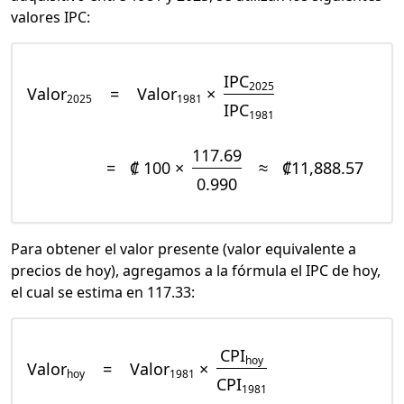
valores IPC:
IPC
2025
Valor
=
Valor
×
2025
1981
IPC
1981
117.69
=
₡ 100 ×
≈
₡11,888.57
0.990
Para obtener el valor presente (valor equivalente a
precios de hoy), agregamos a la fórmula el IPC de hoy,
el cual se estima en 117.33:
CPI
hoy
Valor
=
Valor
×
hoy
1981
CPI
1981