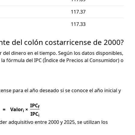
117.37
117.33
nte del colón costarricense de 2000?
or del dinero en el tiempo. Según los datos disponibles,
 la fórmula del IPC (Índice de Precios al Consumidor) o
C
cense para el año deseado si se conoce el año inicial y
IPC
f
=
Valor
×
i
IPC
i
er adquisitivo entre 2000 y 2025, se utilizan los