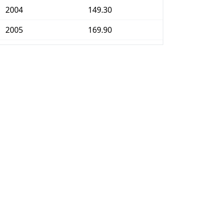
2004
149.30
2005
169.90
2006
189.39
2007
207.11
2008
234.91
2009
253.34
2010
267.68
2011
280.74
2012
293.36
2013
308.71
2014
322.66