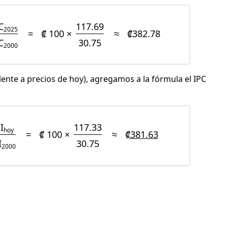
C
117.69
2025
=
₡ 100 ×
≈
₡382.78
C
30.75
2000
lente a precios de hoy), agregamos a la fórmula el IPC
I
117.33
hoy
=
₡ 100 ×
≈
₡381.63
I
30.75
2000