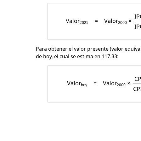
IP
Valor
=
Valor
×
2025
2000
IP
Para obtener el valor presente (valor equiva
de hoy, el cual se estima en 117.33:
CP
Valor
=
Valor
×
hoy
2000
CP