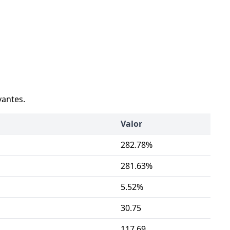
vantes.
Valor
282.78%
281.63%
5.52%
30.75
117.69