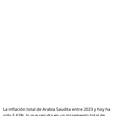
Calcular
La inflación total de Arabia Saudita entre 2023 y hoy ha
sido 5.62%, lo que resulta en un incremento total de