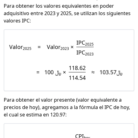
Para obtener los valores equivalentes en poder
adquisitivo entre 2023 y 2025, se utilizan los siguientes
valores IPC:
IPC
2025
Valor
=
Valor
×
2025
2023
IPC
2023
118.62
=
﷼ 100 ×
≈
﷼103.57
114.54
Para obtener el valor presente (valor equivalente a
precios de hoy), agregamos a la fórmula el IPC de hoy,
el cual se estima en 120.97:
CPI
hoy