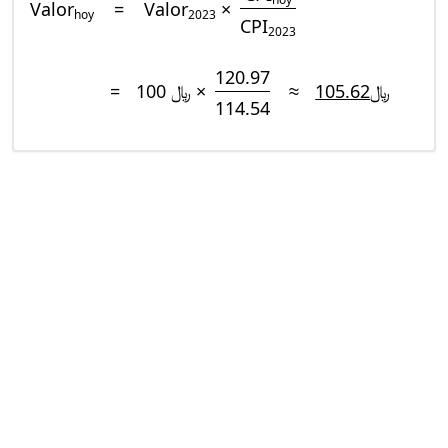
Valor
=
Valor
×
hoy
2023
CPI
2023
120.97
=
﷼ 100 ×
≈
﷼105.62
114.54