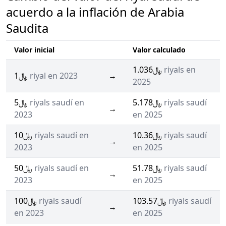
acuerdo a la inflación de Arabia
Saudita
Valor inicial
Valor calculado
﷼1.036
riyals en
﷼1
riyal en 2023
→
2025
﷼5
riyals saudí en
﷼5.178
riyals saudí
→
2023
en 2025
﷼10
riyals saudí en
﷼10.36
riyals saudí
→
2023
en 2025
﷼50
riyals saudí en
﷼51.78
riyals saudí
→
2023
en 2025
﷼100
riyals saudí
﷼103.57
riyals saudí
→
en 2023
en 2025