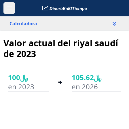
Calculadora
Valor actual del riyal saudí
País
Arabia Saudita
de 2023
Valor
﷼
﷼105.62
﷼100
en 2023
en 2026
Año inicial
Año final