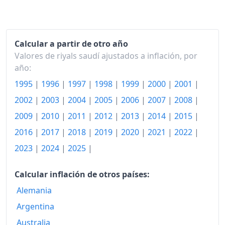
2019
150.06
2020
154.84
Calcular a partir de otro año
2021
159.69
Valores de riyals saudí ajustados a inflación, por
2022
163.75
año:
1995
|
1996
|
1997
|
1998
|
1999
|
2000
|
2001
|
2023
167.80
2002
|
2003
|
2004
|
2005
|
2006
|
2007
|
2008
|
2024
170.32
2009
|
2010
|
2011
|
2012
|
2013
|
2014
|
2015
|
2025
173.79
2016
|
2017
|
2018
|
2019
|
2020
|
2021
|
2022
|
2023
|
2024
|
2025
|
2026-05
176.65
Hoy
177.25
Calcular inflación de otros países:
Alemania
Argentina
Australia