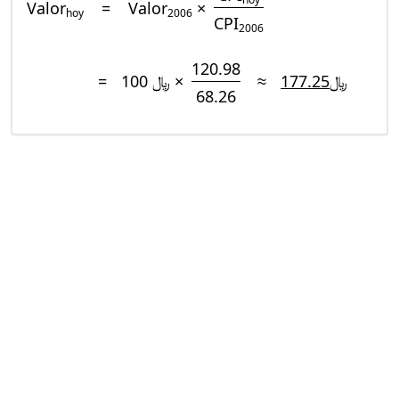
Valor
=
Valor
×
hoy
2006
CPI
2006
120.98
=
﷼ 100 ×
≈
﷼177.25
68.26