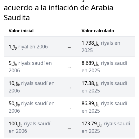
acuerdo a la inflación de Arabia
Saudita
Valor inicial
Valor calculado
﷼1.738
riyals en
﷼1
riyal en 2006
→
2025
﷼5
riyals saudí en
﷼8.689
riyals saudí
→
2006
en 2025
﷼10
riyals saudí en
﷼17.38
riyals saudí
→
2006
en 2025
﷼50
riyals saudí en
﷼86.89
riyals saudí
→
2006
en 2025
﷼100
riyals saudí
﷼173.79
riyals saudí
→
en 2006
en 2025