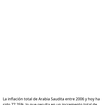
Calcular
La inflación total de Arabia Saudita entre 2006 y hoy ha
sido 77.25%, lo que resulta en un incremento total de