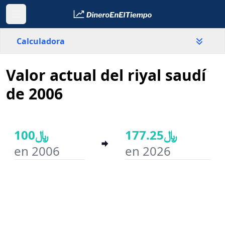
Calculadora
Valor actual del riyal saudí
País
Arabia Saudita
de 2006
Valor
﷼
﷼177.25
﷼100
en 2006
en 2026
Año inicial
Año final