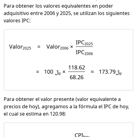
Para obtener los valores equivalentes en poder
adquisitivo entre 2006 y 2025, se utilizan los siguientes
valores IPC:
IPC
2025
Valor
=
Valor
×
2025
2006
IPC
2006
118.62
=
﷼ 100 ×
≈
﷼173.79
68.26
Para obtener el valor presente (valor equivalente a
precios de hoy), agregamos a la fórmula el IPC de hoy,
el cual se estima en 120.98:
CPI
hoy