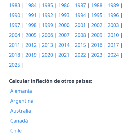
1983
|
1984
|
1985
|
1986
|
1987
|
1988
|
1989
|
2000
142,227.31
1990
|
1991
|
1992
|
1993
|
1994
|
1995
|
1996
|
2001
151,283.96
1997
|
1998
|
1999
|
2000
|
2001
|
2002
|
2003
|
2002
158,894.66
2004
|
2005
|
2006
|
2007
|
2008
|
2009
|
2010
|
2011
|
2012
|
2013
|
2014
|
2015
|
2016
|
2017
|
2003
166,119.46
2018
|
2019
|
2020
|
2021
|
2022
|
2023
|
2024
|
2004
173,907.82
2025
|
2005
180,843.37
Calcular inflación de otros países:
2006
187,406.99
Alemania
2007
194,841.16
Argentina
2008
204,826.73
Australia
Canadá
2009
215,677.15
Chile
2010
224,642.25