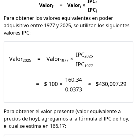
IPC
f
Valor
=
Valor
×
f
i
IPC
i
Para obtener los valores equivalentes en poder
adquisitivo entre 1977 y 2025, se utilizan los siguientes
valores IPC:
IPC
2025
Valor
=
Valor
×
2025
1977
IPC
1977
160.34
=
$ 100 ×
≈
$430,097.29
0.0373
Para obtener el valor presente (valor equivalente a
precios de hoy), agregamos a la fórmula el IPC de hoy,
el cual se estima en 166.17: