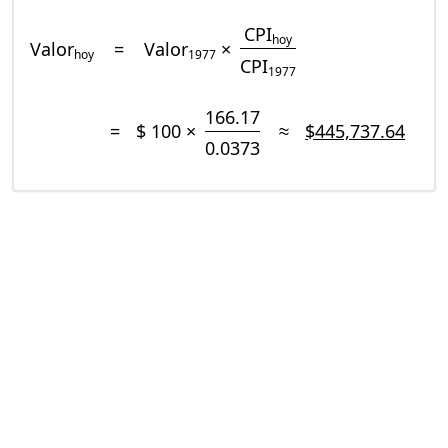
CPI
hoy
Valor
=
Valor
×
hoy
1977
CPI
1977
166.17
=
$ 100 ×
≈
$445,737.64
0.0373