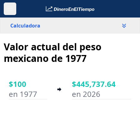
Calculadora
Valor actual del peso
País
México
mexicano de 1977
Valor
$
$100
$445,737.64
en 1977
en 2026
Año inicial
Año final