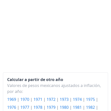
1989
20,848.65
1990
26,405.16
1991
32,389.19
1992
37,412.09
1993
41,060.30
1994
43,920.48
1995
59,292.34
1996
79,676.09
Calcular a partir de otro año
Valores de pesos mexicanos ajustados a inflación,
1997
96,109.78
por año:
1998
111,418.52
1969
|
1970
|
1971
|
1972
|
1973
|
1974
|
1975
|
1976
|
1977
|
1978
|
1979
|
1980
|
1981
|
1982
|
1999
129,897.99