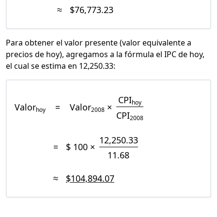
≈
$76,773.23
Para obtener el valor presente (valor equivalente a
precios de hoy), agregamos a la fórmula el IPC de hoy,
el cual se estima en 12,250.33:
CPI
hoy
Valor
=
Valor
×
hoy
2008
CPI
2008
12,250.33
=
$ 100 ×
11.68
≈
$104,894.07