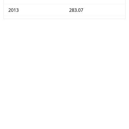
2013
283.07
2014
392.05
2015
501.04
2016
704.96
2017
966.60
2017
879.08
2018
1,297.93
2019
1,992.94
2020
2,830.28
2021
4,200.40
2022
7,242.78