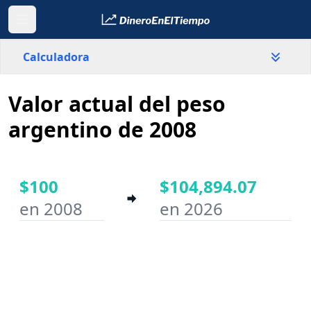
Calculadora
Valor actual del peso
País
Argentina
argentino de 2008
Valor
$
$100
$104,894.07
en 2008
en 2026
Año inicial
Año final