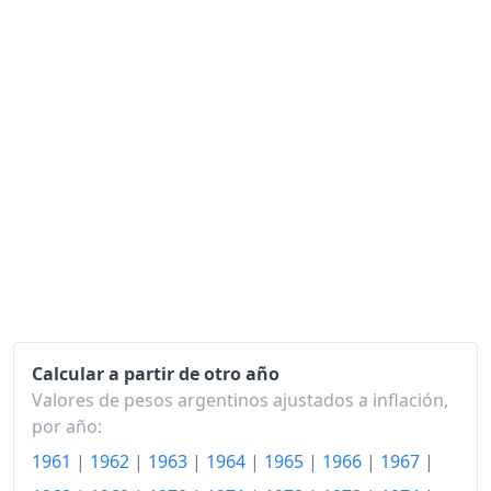
2023
16,911.09
2024
54,095.96
2025
76,773.23
2026-06
101,264.20
Hoy
104,894.07
Calcular a partir de otro año
Valores de pesos argentinos ajustados a inflación,
por año:
1961
|
1962
|
1963
|
1964
|
1965
|
1966
|
1967
|