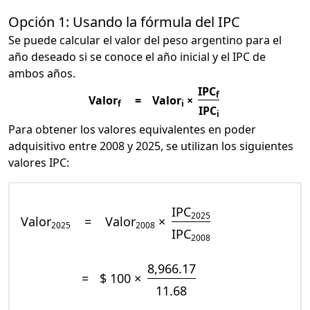
Opción 1: Usando la fórmula del IPC
Se puede calcular el valor del peso argentino para el
año deseado si se conoce el año inicial y el IPC de
ambos años.
IPC
f
Valor
=
Valor
×
f
i
IPC
i
Para obtener los valores equivalentes en poder
adquisitivo entre 2008 y 2025, se utilizan los siguientes
valores IPC:
IPC
2025
Valor
=
Valor
×
2025
2008
IPC
2008
8,966.17
=
$ 100 ×
11.68